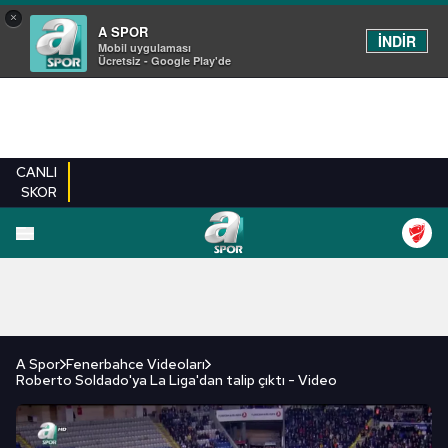
×
A SPOR
İNDİR
Mobil uygulaması
Ücretsiz - Google Play'de
CANLI
SKOR
FUTBOL
BASKETBOL
VOLEYBOL
MILLI TAKIM
PROGRAMLAR
DIĞE
A Spor
Fenerbahce Videoları
Roberto Soldado'ya La Liga'dan talip çıktı - Video