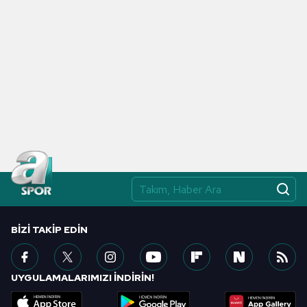
BIZI TAKIP EDIN
UYGULAMALARIMIZI İNDİRİN!