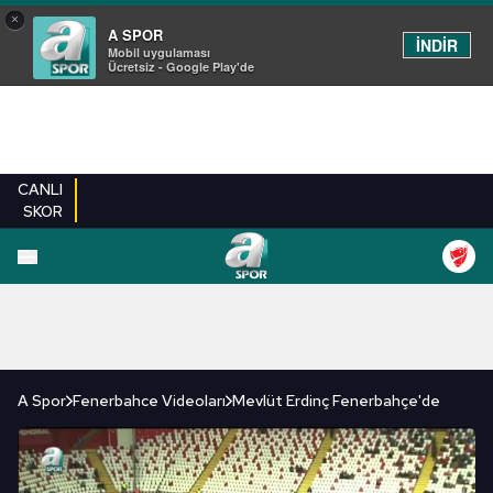
×
A SPOR
İNDİR
Mobil uygulaması
Ücretsiz - Google Play'de
CANLI
SKOR
FUTBOL
BASKETBOL
VOLEYBOL
MILLI TAKIM
PROGRAMLAR
DIĞE
A Spor
Fenerbahce Videoları
Mevlüt Erdinç Fenerbahçe'de