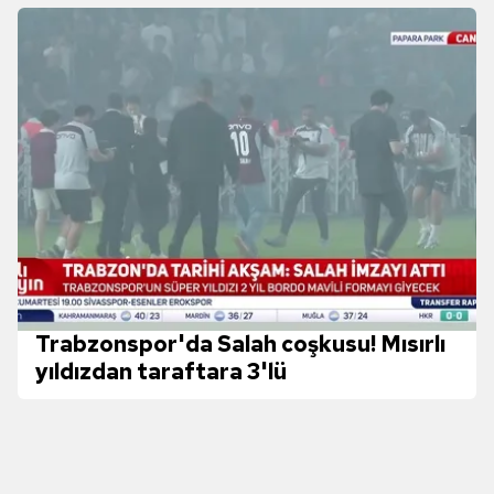
kullanılmaktadır. Diğer çerezler, sitemizin daha işlevsel
kılınması ve kişiselleştirilmesi ve sizlere yönelik
reklam/pazarlama faaliyetlerinin yapılması, amaçlarıyla
sınırlı olarak açık rızanız dahilinde kullanılacaktır.
Çerezlere ilişkin tercihlerinizi aşağıda yer alan panel
vasıtasıyla belirleyebilirsiniz. Çerezlere ilişkin detaylı bilgi
için Ayarlar butonuna tıklayabilir,
Çerez Bilgilendirme
Metnimizi
ziyaret edebilirsiniz.
6698 sayılı Kişisel Verilerin Korunması Kanunu uyarınca
hazırlanmış Aydınlatma Metnimizi okumak ve sitemizde
ilgili mevzuata uygun olarak kullanılan çerezlerle ilgili bilgi
Trabzonspor'da Salah coşkusu! Mısırlı
almak için lütfen
tıklayınız
.
yıldızdan taraftara 3'lü