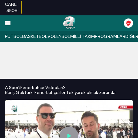
CANLI
SKOR
FUTBOL
BASKETBOL
VOLEYBOL
MILLI TAKIM
PROGRAMLAR
DIĞE
A Spor
Fenerbahce Videoları
Barış Göktürk: Fenerbahçeliler tek yürek olmak zorunda