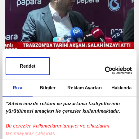
Ertuğrul Doğan: Santrfor transferinde
Reddet
en iyi oyuncuyu getirmeye çalışacağız
Rıza
Bilgiler
Reklam Ayarları
Hakkında
"Sitelerimizde reklam ve pazarlama faaliyetlerinin
yürütülmesi amaçları ile çerezler kullanılmaktadır.
Bu çerezler, kullanıcıların tarayıcı ve cihazlarını
tanımlayarak çalışırlar.