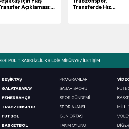
eşiktaş İçin Flaş
Trabzonspor,
Transfer Açıklaması:
Transferde Hız
"2-3 Gün İçinde Çok
Kesmiyor... Sıradaki
yi Bir Santrfor
Yıldız Darwin Nunez!
Alacak"
VERI POLITIKASI
GIZLILIK BILDIRIMI
KÜNYE / İLETIŞIM
BEŞİKTAŞ
PROGRAMLAR
VIDE
GALATASARAY
SABAH SPORU
FUTB
FENERBAHÇE
SPOR GÜNDEMİ
BASK
TRABZONSPOR
SPOR AJANSI
MİLLİ
FUTBOL
GÜN ORTASI
VOLE
BASKETBOL
TAKIM OYUNU
DİĞE