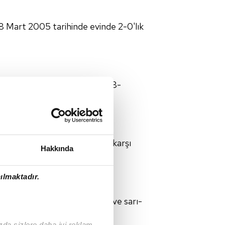
18 Mart 2005 tarihinde evinde 2-0'lık
yle daha sonra 2007-2008, 2008-
üyük üstünlüğü göze çarpıyor.
, Denizlispor, Fenerbahçe'ye karşı
Hakkında
ılmaktadır.
korlarla aldı.
eniyle Eskişehir'de oynanmış ve sarı-
ızda sizlere daha iyi reklam