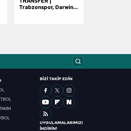
TRANSFER |
Trabzonspor, Darwin
Nunez İle Yapılan
Görüşmelerde Önemli
Mesafe Kat Etti!
BIZI TAKIP EDIN
O
OL
ETBOL
 TAKIM
YBOL
UYGULAMALARIMIZI
R
İNDİRİN!