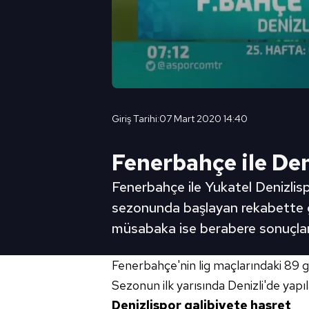
Giriş Tarihi:
07 Mart 2020 14:40
Fenerbahçe ile De
Fenerbahçe ile Yukatel Denizlisp
sezonunda başlayan rekabette geri
müsabaka ise berabere sonuçlan
Fenerbahçe'nin lig maçlarındaki 89 go
Sezonun ilk yarısında Denizli'de yap
Denizlispor galibiyete hasret