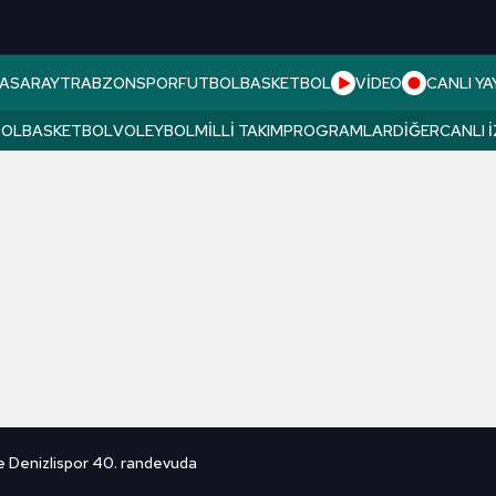
ASARAY
TRABZONSPOR
FUTBOL
BASKETBOL
VİDEO
CANLI YA
BOL
BASKETBOL
VOLEYBOL
MILLI TAKIM
PROGRAMLAR
DIĞER
CANLI 
e Denizlispor 40. randevuda