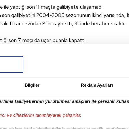
 ile yaptığı son 11 maçta galibiyete ulaşamadı.
 son galibiyetini 2004-2005 sezonunun ikinci yarısında, 
nraki 11 randevudan 8'ini kaybetti, 3'ünde berabere kaldı.
tığı son 7 maçı da üçer puanla kapattı.
unun ikinci yarısında evinde 2-2 berabere kaldığı rakibi
arısında oynadığı maçlarda galip geldi.
iyeti yok
stanbul'da yapılan lig maçlarında sarı-lacivertli ekibin b
enerbahçe 16 galibiyet alırken, 2 maç berabere sonuçlandı
Bilgiler
Reklam Ayarları
.
 Denizlispor 15 golle karşılık verebildi.
rlama faaliyetlerinin yürütülmesi amaçları ile çerezler kullan
klerini 1995-1996 sezonunda 0-0, 2006-2007'de de 2-2'lik s
ımın lig tarihindeki ilk sınavı, Fenerbahçe'nin cezası ned
yıcı ve cihazlarını tanımlayarak çalışırlar.
de sizlere özel kişiselleştirilmiş reklamlar sunabilir, sayfalarım