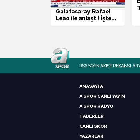
B
Galatasaray Rafael
Leao ile anlaştı! İşte
İ
Portekizli yıldızın
maaşı
RSS
YAYIN AKIŞI
FREKANSLAR
ANASAYFA
A SPOR CANLI YAYIN
A SPOR RADYO
HABERLER
CANLI SKOR
YAZARLAR