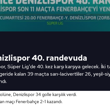
nizlispor 40. randevuda
or, Süper Lig'de 40. kez karşı karşıya gelecek. İki
de kalan 39 maçta sarı-lacivertliler 26, yeşil-siyah
dı.
lüne, Denizlispor 34 golle karşılık verdi.
ılan maçı Fenerbahçe 2-1 kazandı.