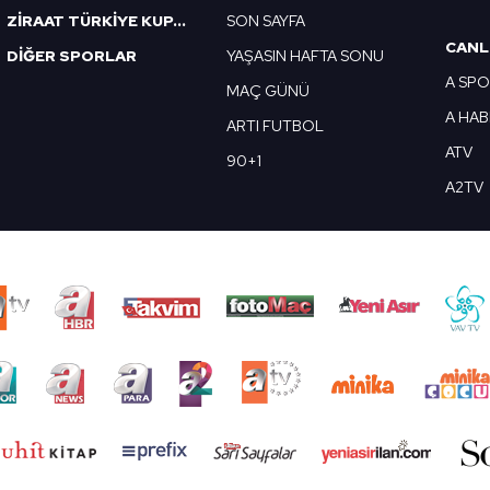
ZİRAAT TÜRKİYE KUPASI
SON SAYFA
CANL
DİĞER SPORLAR
YAŞASIN HAFTA SONU
A SP
MAÇ GÜNÜ
A HA
ARTI FUTBOL
ATV
90+1
A2TV