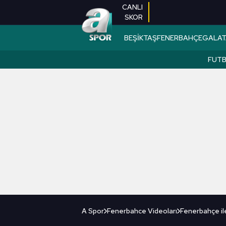
CANLI
SKOR
BEŞİKTAŞ
FENERBAHÇE
GALAT
FUT
A Spor
Fenerbahce Videoları
Fenerbahçe il