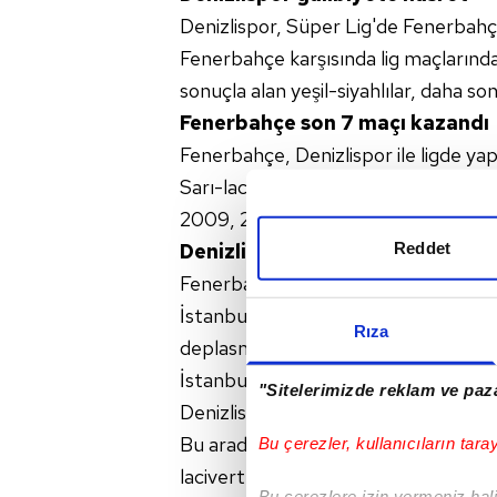
Denizlispor, Süper Lig'de Fenerbahçe
Fenerbahçe karşısında lig maçlarında
sonuçla alan yeşil-siyahlılar, daha so
Fenerbahçe son 7 maçı kazandı
Fenerbahçe, Denizlispor ile ligde yap
Sarı-lacivertliler, 2006-2007 sezon
2009, 2009-2010 ve bu sezonun ilk y
Reddet
Denizlispor'un İstanbul'da galib
Fenerbahçe ile Denizlispor arasında İ
İstanbul'da yapılan 18 lig maçında F
Rıza
deplasmanda galibiyet elde edemedi
İstanbul'da Fenerbahçe'nin 59 golüne,
"Sitelerimizde reklam ve paza
Denizlispor, İstanbul'daki beraberli
Bu arada, 1983-1984 sezonunda iki tak
Bu çerezler, kullanıcıların tara
lacivertli takım 3-1 galip gelmişti.
Bu çerezlere izin vermeniz halin