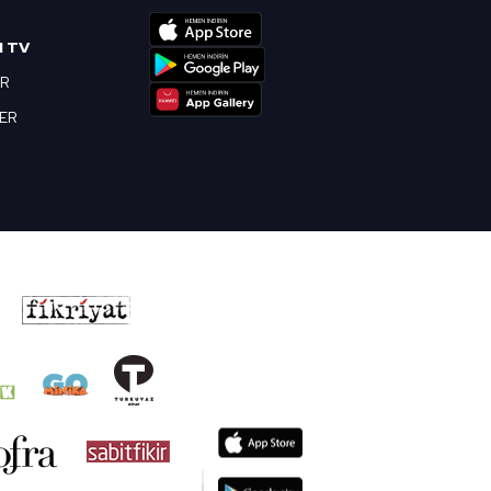
I TV
OR
BER