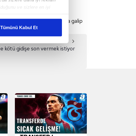
duğunu ve sizlere en iyi
.
liyetlerimizi karşılamak
ı maçlardan 7-0'lık sonuçlarla galip
Tümünü Kabul Et
ar gösterilmeyecektir."
Video
 kötü gidişe son vermek istiyor
çerezler kullanılmaktadır. Bu
u hizmetlerinin sunulması
i ve sizlere yönelik
nılacaktır.
kin detaylı bilgi için Ayarlar
ak ve sitemizde ilgili