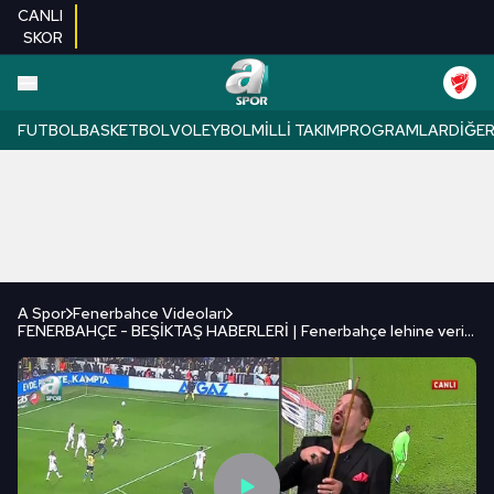
CANLI
SKOR
FUTBOL
BASKETBOL
VOLEYBOL
MILLI TAKIM
PROGRAMLAR
DIĞE
A Spor
Fenerbahce Videoları
FENERBAHÇE - BEŞİKTAŞ HABERLERİ | Fenerbahçe lehine verilen penaltı kararı doğru mu? Erman Toroğlu yorumladı!