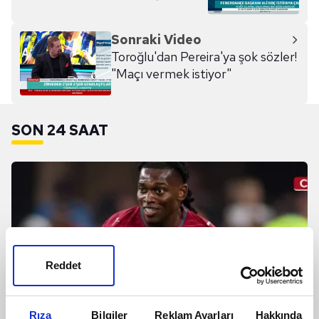
Sonraki Video
Toroğlu'dan Pereira'ya şok sözler!
"Maçı vermek istiyor"
SON 24 SAAT
Reddet
Rıza
Bilgiler
Reklam Ayarları
Hakkında