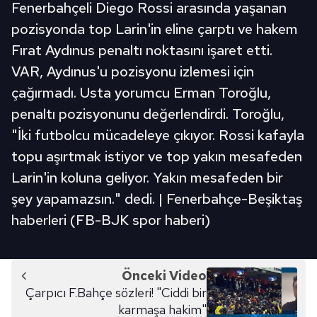
Fenerbahçeli Diego Rossi arasında yaşanan
pozisyonda top Larin'in eline çarptı ve hakem
Fırat Aydınus penaltı noktasını işaret etti.
VAR, Aydınus'u pozisyonu izlemesi için
çağırmadı. Usta yorumcu Erman Toroğlu,
penaltı pozisyonunu değerlendirdi. Toroğlu,
"İki futbolcu mücadeleye çıkıyor. Rossi kafayla
topu aşırtmak istiyor ve top yakın mesafeden
Larin'in koluna geliyor. Yakın mesafeden bir
şey yapamazsın." dedi. | Fenerbahçe-Beşiktaş
haberleri (FB-BJK spor haberi)
Önceki Video
Çarpıcı F.Bahçe sözleri! "Ciddi bir
karmaşa hakim"