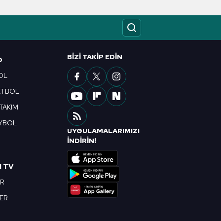
ak ve sitemizde ilgili
BIZI TAKIP EDIN
O
OL
ETBOL
 TAKIM
YBOL
UYGULAMALARIMIZI
R
İNDİRİN!
I TV
OR
BER