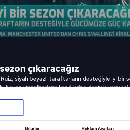
r sezon çıkaracağız
 Ruiz, siyah beyazlı taraftarların desteğiyle iyi bir 
yah-beyazlı taraftarların kendilerine destek vermesi 
ğumuz bu çünkü. Sahada arkamızda olsunlar, onların
ruz. İhtiyacımız olan esas güç onların desteği ve 
apıp iyi bir sezon çıkaracağız." ifadelerini kullandı.
eki Video
Sonraki 
Bilgiler
Reklam Ayarları