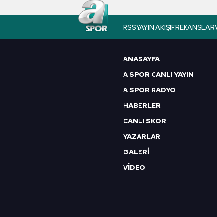
butonuna tıklayabilir,
Çerez Bi
RSS
YAYIN AKIŞI
FREKANSLAR
6698 sayılı Kişisel Verilerin 
mevzuata uygun olarak kullanılan
ANASAYFA
A SPOR CANLI YAYIN
A SPOR RADYO
HABERLER
CANLI SKOR
YAZARLAR
GALERİ
VİDEO