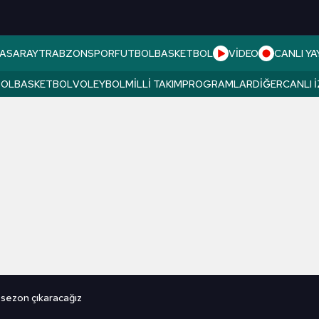
ASARAY
TRABZONSPOR
FUTBOL
BASKETBOL
VİDEO
CANLI YA
BOL
BASKETBOL
VOLEYBOL
MILLI TAKIM
PROGRAMLAR
DIĞER
CANLI 
ir sezon çıkaracağız