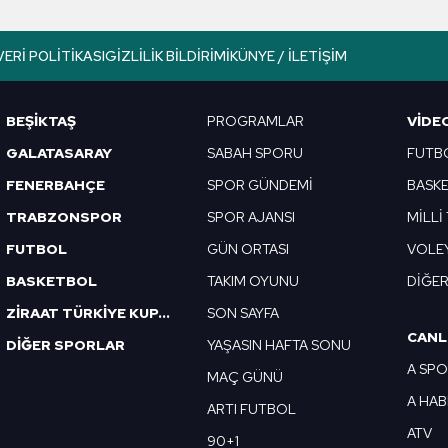
lgilendirme Metnimizi
ziyaret edebilirsiniz.
VERI POLITIKASI
GIZLILIK BILDIRIMI
KÜNYE / İLETIŞIM
Korunması Kanunu uyarınca hazırlanmış Aydınlatma Metnimizi okum
 çerezlerle ilgili bilgi almak için lütfen
tıklayınız
.
BEŞİKTAŞ
PROGRAMLAR
VIDE
GALATASARAY
SABAH SPORU
FUTB
FENERBAHÇE
SPOR GÜNDEMİ
BASK
TRABZONSPOR
SPOR AJANSI
MİLLİ
FUTBOL
GÜN ORTASI
VOLE
BASKETBOL
TAKIM OYUNU
DİĞE
ZİRAAT TÜRKİYE KUPASI
SON SAYFA
CANL
DİĞER SPORLAR
YAŞASIN HAFTA SONU
A SP
MAÇ GÜNÜ
A HA
ARTI FUTBOL
ATV
90+1