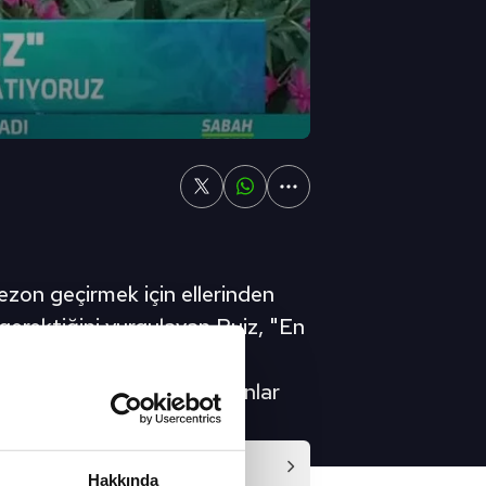
sezon geçirmek için ellerinden
gerektiğini vurgulayan​ Ruiz, "En
 yardımı ile daha hırslı
bu sağlandığında biz de onlar
Video
Hakkında