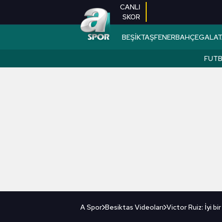
CANLI
SKOR
BEŞİKTAŞ
FENERBAHÇE
GALAT
FUT
A Spor
Besiktas Videoları
Victor Ruiz: İyi b