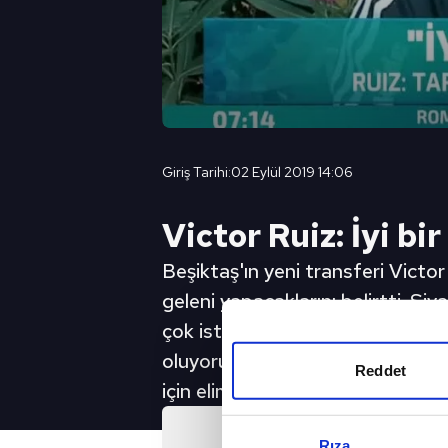
Giriş Tarihi:
02 Eylül 2019 14:06
Victor Ruiz: İyi bi
Beşiktaş'ın yeni transferi Victor
geleni yapacaklarını belirtti. Si
çok istediğimiz ve ihtiyaç duydu
oluyoruz ve gücümüze güç katıyo
Reddet
için elimizden gelenin en iyisini y
Önc
Rıza