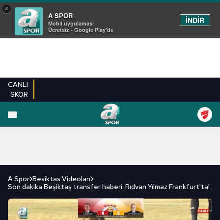
×
A SPOR
İNDİR
Mobil uygulaması
Ücretsiz - Google Play'de
CANLI
SKOR
FUTBOL
BASKETBOL
VOLEYBOL
MILLI TAKIM
PROGRAMLAR
DIĞE
A Spor
Besiktas Videoları
Son dakika Beşiktaş transfer haberi: Rıdvan Yılmaz Frankfurt'ta!