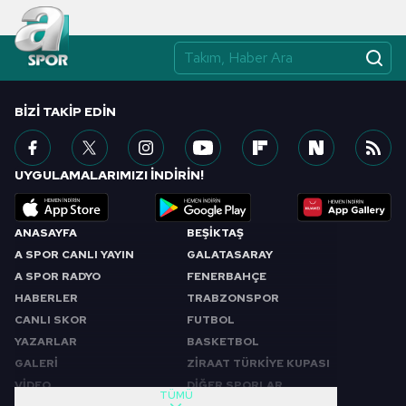
BIZI TAKIP EDIN
UYGULAMALARIMIZI İNDİRİN!
ANASAYFA
BEŞİKTAŞ
A SPOR CANLI YAYIN
GALATASARAY
A SPOR RADYO
FENERBAHÇE
HABERLER
TRABZONSPOR
CANLI SKOR
FUTBOL
YAZARLAR
BASKETBOL
GALERİ
ZİRAAT TÜRKİYE KUPASI
VİDEO
DİĞER SPORLAR
TÜMÜ