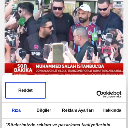
Salah'a İstanbul'da coşkulu karşılama!
Reddet
İşte o anlar
Rıza
Bilgiler
Reklam Ayarları
Hakkında
"Sitelerimizde reklam ve pazarlama faaliyetlerinin