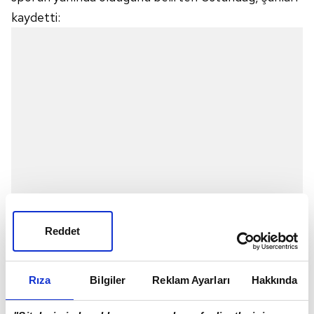
kaydetti:
Reddet
"Türk sporu çok önemli başarılara imza atmakta.
Rıza
Bilgiler
Reklam Ayarları
Hakkında
Aynı tarihlerde basketbolda Avrupa Şampiyonası'nda
final oynadık. Voleybolun Dünya Şampiyonası'nda