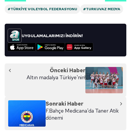
#TÜRKIYE VOLEYBOL FEDERASYONU
#TURKUVAZ MEDYA
UYGULAMALARIMIZI İNDİRİN!
Önceki Haber
Altın madalya Türkiye'nin!
Sonraki Haber
F.Bahçe Medicana'da Taner Atik
dönemi