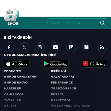
BIZI TAKIP EDIN
UYGULAMALARIMIZI İNDİRİN!
ANASAYFA
BEŞİKTAŞ
A SPOR CANLI YAYIN
GALATASARAY
A SPOR RADYO
FENERBAHÇE
HABERLER
TRABZONSPOR
CANLI SKOR
FUTBOL
YAZARLAR
BASKETBOL
GALERİ
ZİRAAT TÜRKİYE KUPASI