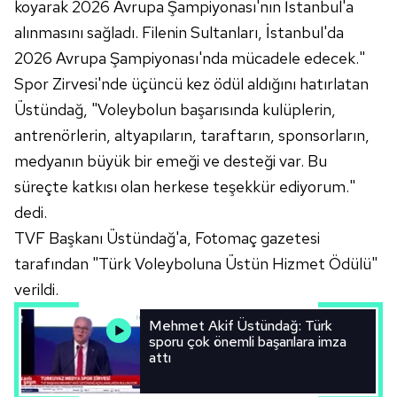
koyarak 2026 Avrupa Şampiyonası'nın İstanbul'a
Sizlere daha iyi bir hizmet sunabilmek için İnternet
alınmasını sağladı. Filenin Sultanları, İstanbul'da
Sitemizde kendimize ve üçüncü kişilere ait çerezler
kullanılmaktadır. Bu çerezler vasıtasıyla çeşitli kişisel
2026 Avrupa Şampiyonası'nda mücadele edecek."
verileriniz işlenmekte olup gerekli olan çerezler bilgi
Spor Zirvesi'nde üçüncü kez ödül aldığını hatırlatan
toplumu hizmetlerinin sunulması amacıyla
Üstündağ, "Voleybolun başarısında kulüplerin,
kullanılmaktadır. Diğer çerezler, sitemizin daha işlevsel
antrenörlerin, altyapıların, taraftarın, sponsorların,
kılınması ve kişiselleştirilmesi ve sizlere yönelik
medyanın büyük bir emeği ve desteği var. Bu
reklam/pazarlama faaliyetlerinin yapılması, amaçlarıyla
sınırlı olarak açık rızanız dahilinde kullanılacaktır.
süreçte katkısı olan herkese teşekkür ediyorum."
dedi.
Çerezlere ilişkin tercihlerinizi aşağıda yer alan panel
TVF Başkanı Üstündağ'a, Fotomaç gazetesi
vasıtasıyla belirleyebilirsiniz. Çerezlere ilişkin detaylı bilgi
tarafından "Türk Voleyboluna Üstün Hizmet Ödülü"
için Ayarlar butonuna tıklayabilir,
Çerez Bilgilendirme
Metnimizi
ziyaret edebilirsiniz.
verildi.
Mehmet Akif Üstündağ: Türk
6698 sayılı Kişisel Verilerin Korunması Kanunu uyarınca
sporu çok önemli başarılara imza
hazırlanmış Aydınlatma Metnimizi okumak ve sitemizde
attı
ilgili mevzuata uygun olarak kullanılan çerezlerle ilgili bilgi
almak için lütfen
tıklayınız
.