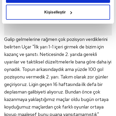
amacımızın size daha iyi bir reklam deneyimi sunmak
olduğunu ve sizlere en iyi içerikleri sunabilmek adına
Kişiselleştir
elimizden gelen çabayı gösterdiğimizi ve bu noktada,
reklamların maliyetlerimizi karşılamak noktasında tek gelir
kalemimiz olduğunu sizlere hatırlatmak isteriz.
Galip gelmelerine rağmen çok pozisyon verdiklerini
Her halükârda, kullanıcılar, bu çerezlere izin vermedikleri
belirten Uçar "İlk yarı 1-1 içeri girmek de bizim için
takdirde, kullanıcılara hedefli reklamlar
gösterilmeyecektir."
kazanç ve şanstı. Neticesinde 2. yarıda gerekli
uyarılar ve taktiksel düzeltmelerle bana göre daha iyi
Sizlere daha iyi bir hizmet sunabilmek için İnternet
oynadık. Topun arkasındaydık ama yüzde 100 gol
Sitemizde kendimize ve üçüncü kişilere ait çerezler
pozisyonu vermedik 2. yarı. Takım olarak zor günler
kullanılmaktadır. Bu çerezler vasıtasıyla çeşitli kişisel
geçiriyoruz. Ligin geçen 16 haftasında ilk defa bir
verileriniz işlenmekte olup gerekli olan çerezler bilgi
toplumu hizmetlerinin sunulması amacıyla
deplasman galibiyeti alıyoruz. Bundan önce çok
kullanılmaktadır. Diğer çerezler, sitemizin daha işlevsel
kazanmaya yaklaştığımız maçlar oldu bugün ortaya
kılınması ve kişiselleştirilmesi ve sizlere yönelik
koyduğumuz maçlardan çok farklı oyunlar ortaya
reklam/pazarlama faaliyetlerinin yapılması, amaçlarıyla
koyup maalesef bunu puana yansıtamamıştık"
sınırlı olarak açık rızanız dahilinde kullanılacaktır.