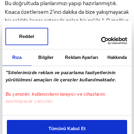
Bu doğrultuda planlarımızı yapıp hazırlanmıştık.
Kısaca özetlersem 2'inci dakika da bize yakışmayacak
bir şekilde kenar ortasıyla gelen bir gol ile 1-0 mağlup
başladığımız maç oldu. Böyle bir seyirci önünde,
Reddet
kaliteli bir Ankara takımına karşı dağılmamak, devam
etmek bizim adımıza güzeldi. Sonrasında da oyundan
vazgeçmedik, kendi oyunumuzu oynamaya çalıştık
Rıza
Bilgiler
Reklam Ayarları
Hakkında
ve neticesinde de bir hücum opsiyonunda
bulduğumuz gol bize eşitliği getirdi" diye konuştu.
"Sitelerimizde reklam ve pazarlama faaliyetlerinin
yürütülmesi amaçları ile çerezler kullanılmaktadır.
Bu çerezler, kullanıcıların tarayıcı ve cihazlarını
tanımlayarak çalışırlar.
Bu çerezlere izin vermeniz halinde sizlere özel
kişiselleştirilmiş reklamlar sunabilir, sayfalarımızda sizlere
Tümünü Kabul Et
daha iyi reklam deneyimi yaşatabiliriz. Bunu yaparken