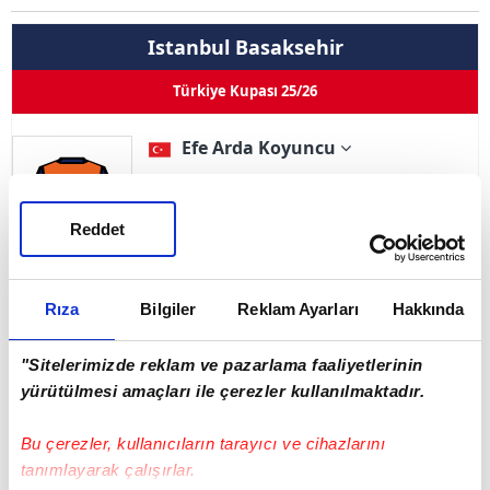
Istanbul Basaksehir
Türkiye Kupası 25/26
Efe Arda Koyuncu
Pozisyon
Defans
41
Kullandığı Ayak
Sağ
Reddet
0
0
0
0
Goller
Asistler
Oynama
İlk 11
Rıza
Bilgiler
Reklam Ayarları
Hakkında
Sarı Kart 0
Çift Kart 0
Kırmızı Kart 0
"Sitelerimizde reklam ve pazarlama faaliyetlerinin
Adı Soyadı
Efe Arda Koyuncu
yürütülmesi amaçları ile çerezler kullanılmaktadır.
Doğum Tarihi
08.07.2005
Bu çerezler, kullanıcıların tarayıcı ve cihazlarını
tanımlayarak çalışırlar.
Ülke
Türkiye