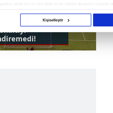
aparken amacımızın size daha iyi bir reklam deneyimi sunmak ol
imizden gelen çabayı gösterdiğimizi ve bu noktada, reklamların ma
olduğunu sizlere hatırlatmak isteriz.
Kişiselleştir
enaltıyı
çerezlere izin vermedikleri takdirde, kullanıcılara hedefli reklaml
ndiremedi!
abilmek için İnternet Sitemizde kendimize ve üçüncü kişilere ait 
isel verileriniz işlenmekte olup gerekli olan çerezler bilgi toplum
 çerezler, sitemizin daha işlevsel kılınması ve kişiselleştirilmes
 yapılması, amaçlarıyla sınırlı olarak açık rızanız dahilinde kulla
aşağıda yer alan panel vasıtasıyla belirleyebilirsiniz. Çerezlere iliş
lgilendirme Metnimizi
ziyaret edebilirsiniz.
Korunması Kanunu uyarınca hazırlanmış Aydınlatma Metnimizi okum
 çerezlerle ilgili bilgi almak için lütfen
tıklayınız
.