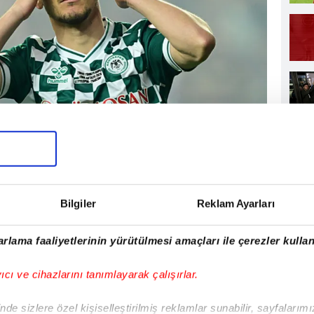
upası Finali'nde Trabzonspor ile TÜMOSAN
arşıya geldi. Maçın 54. dakikasında
or'un kazandığı penaltıda topun başına
 direğe takıldı.
Bilgiler
Reklam Ayarları
rlama faaliyetlerinin yürütülmesi amaçları ile çerezler kullan
yıcı ve cihazlarını tanımlayarak çalışırlar.
de sizlere özel kişiselleştirilmiş reklamlar sunabilir, sayfalarım