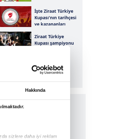
İşte Ziraat Türkiye
Kupası'nın tarihçesi
ve kazananları
Ziraat Türkiye
Kupası şampiyonu
Trabzonspor'a
coşkulu karşılama!
Başkan
Erdoğan'dan
Trabzonspor'a
tebrik mesajı!
Hakkında
ılmaktadır.
ızda sizlere daha iyi reklam