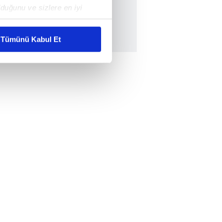
duğunu ve sizlere en iyi
liyetlerimizi karşılamak
Tümünü Kabul Et
ar gösterilmeyecektir."
çerezler kullanılmaktadır. Bu
u hizmetlerinin sunulması
i ve sizlere yönelik
nılacaktır.
kin detaylı bilgi için Ayarlar
ak ve sitemizde ilgili