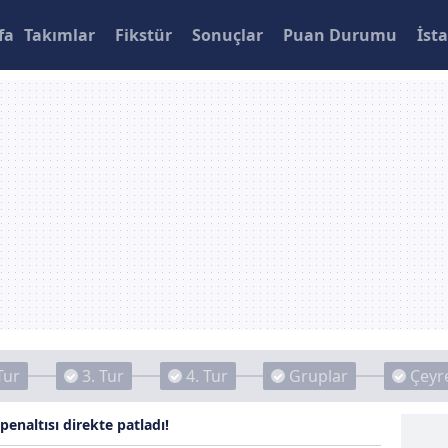
fa
Takımlar
Fikstür
Sonuçlar
Puan Durumu
İsta
Tur
3. Tur
4. Tur
Gruplar
Çeyre
penaltısı direkte patladı!