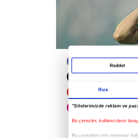
Ziraat Türkiye K
Reddet
Konyaspor karşı k
TÜMOSAN Konyasp
geçen Enis Bardhi
Rıza
İŞTE O POZİSYON
"Sitelerimizde reklam ve paza
Bu çerezler, kullanıcıların tara
Bu çerezlere izin vermeniz halin