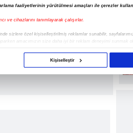
rlama faaliyetlerinin yürütülmesi amaçları ile çerezler kullan
yıcı ve cihazlarını tanımlayarak çalışırlar.
de sizlere özel kişiselleştirilmiş reklamlar sunabilir, sayfalarım
aparken amacımızın size daha iyi bir reklam deneyimi sunmak ol
imizden gelen çabayı gösterdiğimizi ve bu noktada, reklamların ma
olduğunu sizlere hatırlatmak isteriz.
Kişiselleştir
çerezlere izin vermedikleri takdirde, kullanıcılara hedefli reklaml
abilmek için İnternet Sitemizde kendimize ve üçüncü kişilere ait 
isel verileriniz işlenmekte olup gerekli olan çerezler bilgi toplum
 çerezler, sitemizin daha işlevsel kılınması ve kişiselleştirilmes
 yapılması, amaçlarıyla sınırlı olarak açık rızanız dahilinde kulla
aşağıda yer alan panel vasıtasıyla belirleyebilirsiniz. Çerezlere iliş
lgilendirme Metnimizi
ziyaret edebilirsiniz.