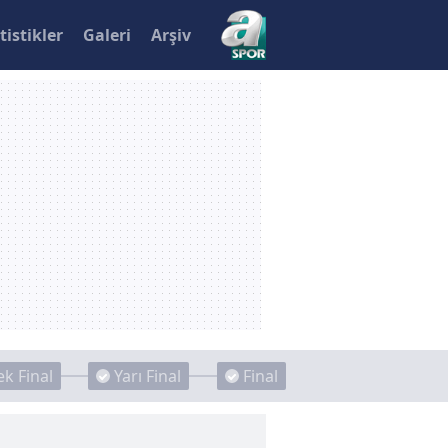
tistikler
Galeri
Arşiv
k Final
Yarı Final
Final