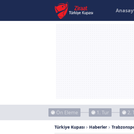
Anasay
Ön Eleme
1. Tur
2. 
Türkiye Kupası
Haberler
Trabzonspo