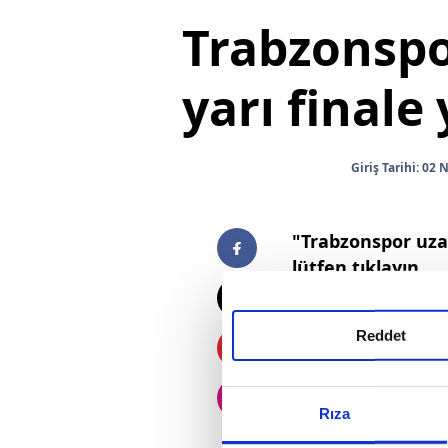
Trabzonsp
yarı finale
Giriş Tarihi: 02
"Trabzonspor uzat
lütfen tıklayın...
Reddet
Rıza