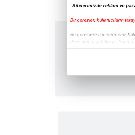
"Sitelerimizde reklam ve paza
Bu çerezler, kullanıcıların tara
Bu çerezlere izin vermeniz halin
deneyimi yaşatabiliriz. Bunu y
içerikleri sunabilmek adına el
noktasında tek gelir kalemimiz 
Her halükârda, kullanıcılar, bu 
Sizlere daha iyi bir hizmet sun
çerezler vasıtasıyla çeşitli kiş
amacıyla kullanılmaktadır. Diğer
reklam/pazarlama faaliyetlerinin
Çerezlere ilişkin tercihlerinizi 
butonuna tıklayabilir,
Çerez Bi