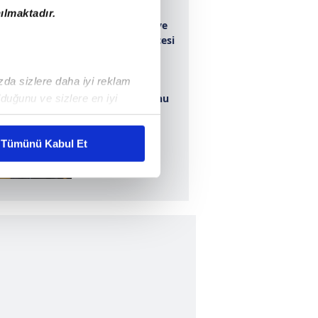
ılmaktadır.
İşte Ziraat Türkiye
Kupası'nın tarihçesi
ve kazananları
ızda sizlere daha iyi reklam
Ziraat Türkiye
Kupası şampiyonu
duğunu ve sizlere en iyi
Trabzonspor'a
liyetlerimizi karşılamak
coşkulu karşılama!
Başkan
Tümünü Kabul Et
Erdoğan'dan
ar gösterilmeyecektir."
Trabzonspor'a
tebrik mesajı!
çerezler kullanılmaktadır. Bu
u hizmetlerinin sunulması
i ve sizlere yönelik
nılacaktır.
kin detaylı bilgi için Ayarlar