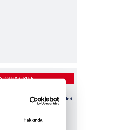
 SON HABERLER
Ziraat Türkiye
Kupası maç tarihleri
açıklandı!
Kupa coşkusu
Hakkında
Turkuvaz'da