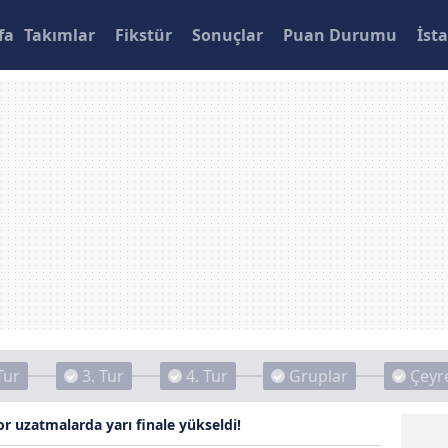
fa
Takımlar
Fikstür
Sonuçlar
Puan Durumu
İsta
Tur
3. Tur
4. Tur
Gruplar
Çeyre
r uzatmalarda yarı finale yükseldi!