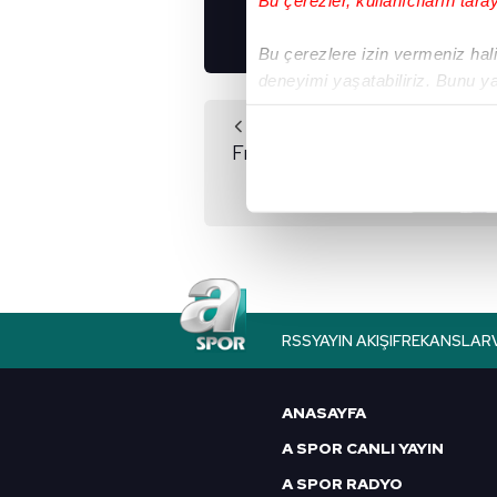
İNDİRİN!
Bu çerezlere izin vermeniz halin
deneyimi yaşatabiliriz. Bunu y
içerikleri sunabilmek adına el
Önceki Haber
noktasında tek gelir kalemimiz 
Fırtına'ya 21'lik yıldız!
Her halükârda, kullanıcılar, bu 
Sizlere daha iyi bir hizmet sun
çerezler vasıtasıyla çeşitli kiş
amacıyla kullanılmaktadır. Diğer
reklam/pazarlama faaliyetlerinin
RSS
YAYIN AKIŞI
FREKANSLAR
Çerezlere ilişkin tercihlerinizi 
butonuna tıklayabilir,
Çerez Bi
ANASAYFA
A SPOR CANLI YAYIN
6698 sayılı Kişisel Verilerin 
mevzuata uygun olarak kullanılan
A SPOR RADYO