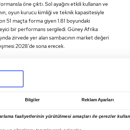
ormansla öne çıktı. Sol ayağını etkili kullanan ve
, oyun kurucu kimliği ve teknik kapasitesiyle
ezon 51 maçta forma giyen 1.81 boyundaki
ileyici bir performans sergiledi. Güney Afrika
rışında zirvede yer alan sambacının market değeri
leşmesi 2028'de sona erecek.
ası ve sağ kanatta da görev yapabilen Ribeiro'nun
etway Premiership ekibi Sundowns ile 2028'e
maya sıcak bakıyor.
Bilgiler
Reklam Ayarları
#BREZILYA
rlama faaliyetlerinin yürütülmesi amaçları ile çerezler kullan
I
yıcı ve cihazlarını tanımlayarak çalışırlar.