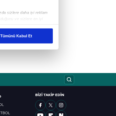
ızda sizlere daha iyi reklam
duğunu ve sizlere en iyi
liyetlerimizi karşılamak
Tümünü Kabul Et
ar gösterilmeyecektir."
çerezler kullanılmaktadır. Bu
u hizmetlerinin sunulması
i ve sizlere yönelik
nılacaktır.
kin detaylı bilgi için Ayarlar
BIZI TAKIP EDIN
O
OL
ak ve sitemizde ilgili
ETBOL