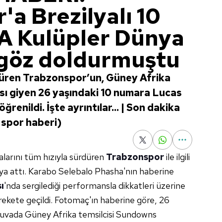
a Brezilyalı 10
A Kulüpler Dünya
 göz doldurmuştu
düren Trabzonspor’un, Güney Afrika
sı giyen 26 yaşındaki 10 numara Lucas
öğrenildi. İşte ayrıntılar... | Son dakika
 spor haberi)
alarını tüm hızıyla sürdüren
Trabzonspor
ile ilgili
taya attı. Karabo Selebalo Phasha'nın haberine
ı
'nda sergilediği performansla dikkatleri üzerine
rekete geçildi. Fotomaç'ın haberine göre, 26
rnuvada Güney Afrika temsilcisi Sundowns