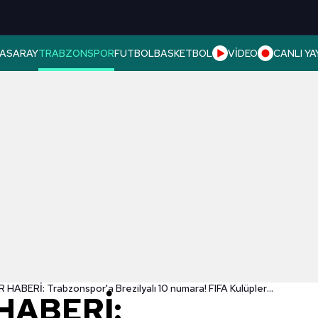
ASARAY
TRABZONSPOR
FUTBOL
BASKETBOL
VİDEO
CANLI YA
TRANSFER HABERİ: Trabzonspor'a Brezilyalı 10 numara! FIFA Kulüpler Dünya Kupası'nda göz doldurmuştu
HABERİ: