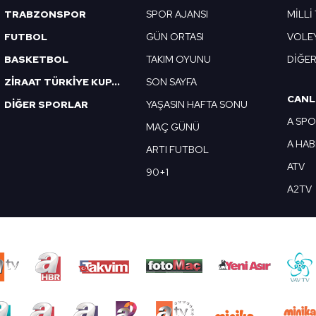
TRABZONSPOR
SPOR AJANSI
MİLLİ
FUTBOL
GÜN ORTASI
VOLE
BASKETBOL
TAKIM OYUNU
DİĞE
ZİRAAT TÜRKİYE KUPASI
SON SAYFA
CANL
DİĞER SPORLAR
YAŞASIN HAFTA SONU
A SP
MAÇ GÜNÜ
A HA
ARTI FUTBOL
ATV
90+1
A2TV