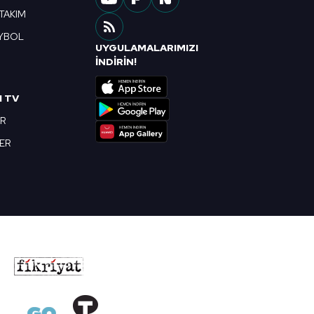
 TAKIM
YBOL
UYGULAMALARIMIZI
R
İNDİRİN!
I TV
OR
BER