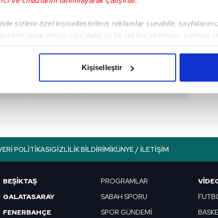
de sizlere özel kişiselleştirilmiş reklamlar sunabilir, sayfalarım
aparken amacımızın size daha iyi bir reklam deneyimi sunmak ol
imizden gelen çabayı gösterdiğimizi ve bu noktada, reklamların ma
Sonraki Haber
olduğunu sizlere hatırlatmak isteriz.
Jeremie Boga'dan
Kişiselleştir
tarihi rest!
çerezlere izin vermedikleri takdirde, kullanıcılara hedefli reklaml
abilmek için İnternet Sitemizde kendimize ve üçüncü kişilere ait 
isel verileriniz işlenmekte olup gerekli olan çerezler bilgi toplum
 çerezler, sitemizin daha işlevsel kılınması ve kişiselleştirilmes
 yapılması, amaçlarıyla sınırlı olarak açık rızanız dahilinde kulla
VERI POLITIKASI
GIZLILIK BILDIRIMI
KÜNYE / İLETIŞIM
aşağıda yer alan panel vasıtasıyla belirleyebilirsiniz. Çerezlere iliş
lgilendirme Metnimizi
ziyaret edebilirsiniz.
BEŞİKTAŞ
PROGRAMLAR
VIDE
GALATASARAY
SABAH SPORU
FUTB
Korunması Kanunu uyarınca hazırlanmış Aydınlatma Metnimizi okum
 çerezlerle ilgili bilgi almak için lütfen
tıklayınız
.
FENERBAHÇE
SPOR GÜNDEMİ
BASK