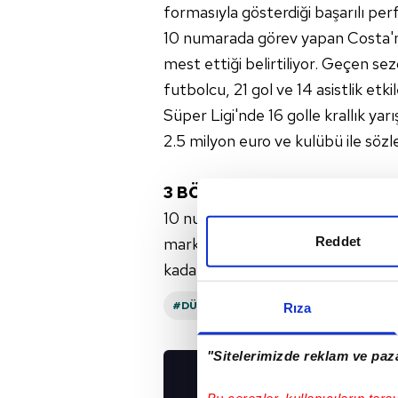
formasıyla gösterdiği başarılı perf
10 numarada görev yapan Costa'nın
mest ettiği belirtiliyor. Geçen s
futbolcu, 21 gol ve 14 asistlik etk
Süper Ligi'nde 16 golle krallık ya
2.5 milyon euro ve kulübü ile söz
3 BÖLGEDE OYNAYABİLİYOR
10 numaranın yanı sıra forvet ark
Reddet
market değeri 2.5 milyon euro. B
kadar sözleşmesi var. Ancak ayrıl
#DÜNYA KUPASI
#TRABZONSPOR
Rıza
"Sitelerimizde reklam ve paza
UYGULAMALARIMIZ
Bu çerezler, kullanıcıların tara