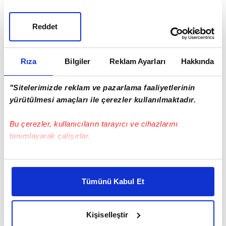
Reddet
Yeni sezon transfer planlamalarına devam eden
Rıza
Bilgiler
Reklam Ayarları
Hakkında
Trabzonspor
'dan flaş bir hamle geldi.
Bordo mavililer, eski golcüsü
Paul Onuachu
ve
"Sitelerimizde reklam ve pazarlama faaliyetlerinin
kulübü
Southampton
ile anlaşmaya vardı.
yürütülmesi amaçları ile çerezler kullanılmaktadır.
A Spor
muhabiri Yunus Emre Sel'in verdiği bilgiye
göre, Onuachu'nun geliş programı da netleşti.
Bu çerezler, kullanıcıların tarayıcı ve cihazlarını
Onuachu pazartesi günü özel uçakla
Trabzon
'a
tanımlayarak çalışırlar.
gelecek ve 3 yıllık sözleşmeye imza atacak.
Bu çerezlere izin vermeniz halinde sizlere özel
#TRABZON
#A SPOR
#SOUTHAMPTON
kişiselleştirilmiş reklamlar sunabilir, sayfalarımızda sizlere
Tümünü Kabul Et
daha iyi reklam deneyimi yaşatabiliriz. Bunu yaparken
#TRABZONSPOR
#PAUL ONUACHU
#TS SPOR HABERI
amacımızın size daha iyi bir reklam deneyimi sunmak
olduğunu ve sizlere en iyi içerikleri sunabilmek adına
Kişiselleştir
elimizden gelen çabayı gösterdiğimizi ve bu noktada,