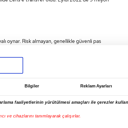
lı oynar. Risk almayan, genellikle güvenli pas
Rakip ceza sahasında etkili kafa vuruşlarıyla
ında lider bir savunmacı varsa (örneğin tecrübeli
ns verir.
Bilgiler
Reklam Ayarları
oyu ve iyi zamanlaması sayesinde savunmada ve
rlama faaliyetlerinin yürütülmesi amaçları ile çerezler kullan
 Top Kapma: Sert, fiziksel mücadelelerde başarılı.
mleler yapabiliyor. n Markaj Yeteneği: Rakip
yıcı ve cihazlarını tanımlayarak çalışırlar.
nusunda agresif ve yakın markajda başarılı. n