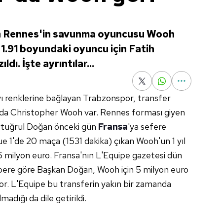
un Rennes'in savunma oyuncusu Wooh
. 1.91 boyundaki oyuncu için Fatih
dı. İşte ayrıntılar...
yı renklerine bağlayan Trabzonspor, transfer
da Christopher Wooh var. Rennes forması giyen
Ertuğrul Doğan önceki gün
Fransa
'ya sefere
e 1'de 20 maça (1531 dakika) çıkan Wooh'un 1 yıl
6 milyon euro. Fransa'nın L'Equipe gazetesi dün
bere göre Başkan Doğan, Wooh için 5 milyon euro
r. L'Equipe bu transferin yakın bir zamanda
adığı da dile getirildi.