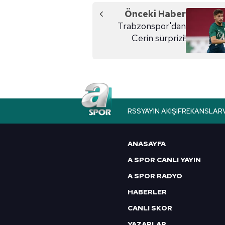
Önceki Haber
Trabzonspor'dan
Cerin sürprizi!
RSS
YAYIN AKIŞI
FREKANSLAR
ANASAYFA
A SPOR CANLI YAYIN
A SPOR RADYO
HABERLER
CANLI SKOR
YAZARLAR