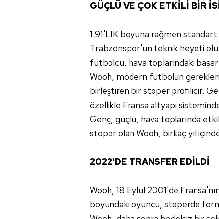
GÜÇLÜ VE ÇOK ETKİLİ BİR İS
1.91'LIK boyuna rağmen standart ü
Trabzonspor'un teknik heyeti olum
futbolcu, hava toplarındaki başar
Wooh, modern futbolun gereklerin
birleştiren bir stoper profilidir. 
özellikle Fransa altyapı sisteminde
Genç, güçlü, hava toplarında etkil
stoper olan Wooh, birkaç yıl içinde 
2022'DE TRANSFER EDİLDİ
Wooh, 18 Eylül 2001'de Fransa'nın
boyundaki oyuncu, stoperde forma
Wooh, daha sonra bedelsiz bir şek