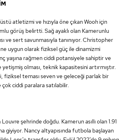
İM
stü atletizmi ve hızıyla öne çıkan Wooh için
lu görüş belirtti. Sağ ayaklı olan Kamerunlu
ısı ve sert savunmasıyla tanınıyor. Christopher
e uygun olarak fiziksel güç ile dinamizmi
Genç yaşına rağmen ciddi potansiyele sahiptir ve
 yetişmiş olması, teknik kapasitesini artırmıştır.
i, fiziksel teması seven ve geleceği parlak bir
çok ciddi paralara satılabilir.
 Louvre şehrinde doğdu. Kamerun asıllı olan 1.91
 giyiyor. Nancy altyapısında futbola başlayan
ilde Lens'e transfer oldu. Eylül 2022'de 9 milyon