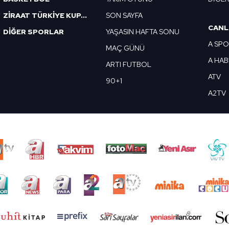
ZİRAAT TÜRKİYE KUPASI
SON SAYFA
CANL
DİĞER SPORLAR
YAŞASIN HAFTA SONU
A SP
MAÇ GÜNÜ
A HA
ARTI FUTBOL
ATV
90+1
A2TV