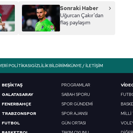
Sonraki Haber
Uğurcan Çakır'dan
flaş paylaşım
VERI POLITIKASI
GIZLILIK BILDIRIMI
KÜNYE / İLETIŞIM
BEŞİKTAŞ
PROGRAMLAR
VIDE
GALATASARAY
SABAH SPORU
FUTB
FENERBAHÇE
SPOR GÜNDEMİ
BASK
TRABZONSPOR
SPOR AJANSI
MİLLİ
FUTBOL
GÜN ORTASI
VOLE
BASKETBOL
TAKIM OYUNU
DİĞE