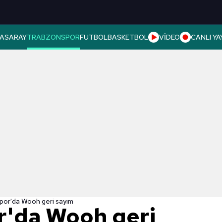
ASARAY
TRABZONSPOR
FUTBOL
BASKETBOL
VİDEO
CANLI YA
por'da Wooh geri sayım
r'da Wooh geri