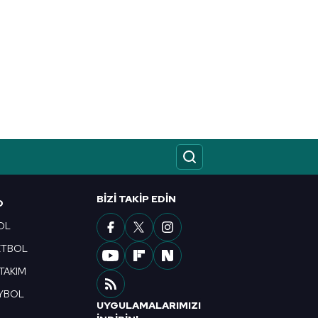
BIZI TAKIP EDIN
O
OL
ETBOL
 TAKIM
YBOL
UYGULAMALARIMIZI
R