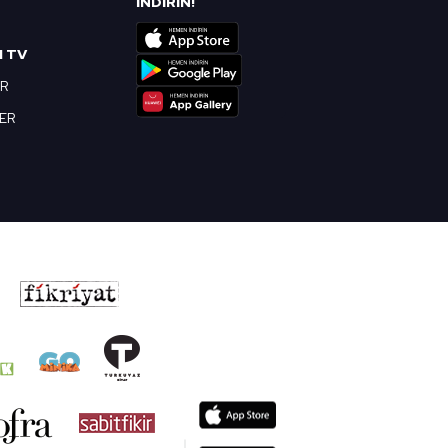
İNDİRİN!
I TV
OR
BER