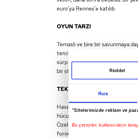
euro'ya Rennes'e katıldı.
OYUN TARZI
Temaslı ve bire bir savunmaya daya
tercihleri yapan bir savunmacıdır. 
sürpriz skor katkısı yapabilir. Yan
bir stoper), çok daha iyi performa
Reddet
TEKNİK ÖZELLİKLERİ
Rıza
Hava Topu Hakimiyeti: 1.91'lik b
"Sitelerimizde reklam ve paza
hücumda hava toplarında etkili. n
Özellikle bire birde topa doğru ha
Bu çerezler, kullanıcıların tara
forveti takip ve fiziksel temas ko