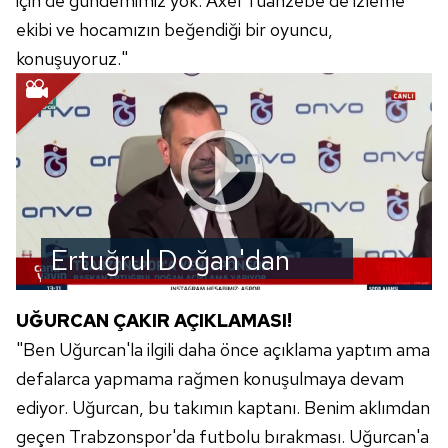
için de gündemimiz yok. Axel Tuanzebe de izleme
ekibi ve hocamızın beğendiği bir oyuncu,
konuşuyoruz."
Ertuğrul Doğan'dan
transfer açıklaması!
UĞURCAN ÇAKIR AÇIKLAMASI!
"Ben Uğurcan'la ilgili daha önce açıklama yaptım ama
defalarca yapmama rağmen konuşulmaya devam
ediyor. Uğurcan, bu takımın kaptanı. Benim aklımdan
geçen Trabzonspor'da futbolu bırakması. Uğurcan'a