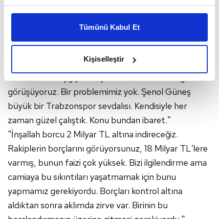
ŞENOL GÜNEŞ'İN DURUMU
Bu çerezlere izin vermeniz halinde sizlere özel
kişiselleştirilmiş reklamlar sunabilir, sayfalarımızda sizlere
"Geçenlerde de cevap verdim. Sayın
Şenol Güneş
Tümünü Kabul Et
daha iyi reklam deneyimi yaşatabiliriz. Bunu yaparken
ile sürekli görüşüyoruz. Kendisi bize bilgi ve
amacımızın size daha iyi bir reklam deneyimi sunmak
birikimlerini aktarıyor. Şu anda kulüp içerisinde
olduğunu ve sizlere en iyi içerikleri sunabilmek adına
Kişiselleştir
çalışmanın kendisine uygun olmayacağını düşünüyor.
elimizden gelen çabayı gösterdiğimizi ve bu noktada,
Biz de bunu saygıyla karşıladık. Haftanın 2-3 günü
reklamların maliyetlerimizi karşılamak noktasında tek gelir
kalemimiz olduğunu sizlere hatırlatmak isteriz.
görüşüyoruz. Bir problemimiz yok. Şenol Güneş
büyük bir Trabzonspor sevdalısı. Kendisiyle her
Her halükârda, kullanıcılar, bu çerezlere izin vermedikleri
zaman güzel çalıştık. Konu bundan ibaret."
takdirde, kullanıcılara hedefli reklamlar
"İnşallah borcu 2 Milyar TL altına indireceğiz.
gösterilmeyecektir."
Rakiplerin borçlarını görüyorsunuz, 18 Milyar TL'lere
Sizlere daha iyi bir hizmet sunabilmek için İnternet
varmış, bunun faizi çok yüksek. Bizi ilgilendirme ama
Sitemizde kendimize ve üçüncü kişilere ait çerezler
camiaya bu sıkıntıları yaşatmamak için bunu
kullanılmaktadır. Bu çerezler vasıtasıyla çeşitli kişisel
yapmamız gerekiyordu. Borçları kontrol altına
verileriniz işlenmekte olup gerekli olan çerezler bilgi
aldıktan sonra aklımda zirve var. Birinin bu
toplumu hizmetlerinin sunulması amacıyla
kullanılmaktadır. Diğer çerezler, sitemizin daha işlevsel