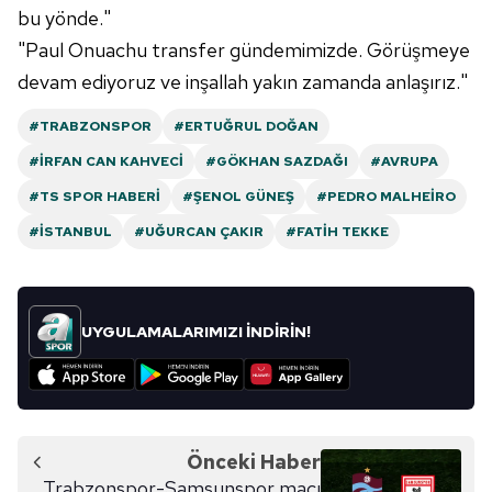
bu yönde."
"Paul Onuachu transfer gündemimizde. Görüşmeye
devam ediyoruz ve inşallah yakın zamanda anlaşırız."
#TRABZONSPOR
#ERTUĞRUL DOĞAN
#İRFAN CAN KAHVECI
#GÖKHAN SAZDAĞI
#AVRUPA
#TS SPOR HABERI
#ŞENOL GÜNEŞ
#PEDRO MALHEIRO
#İSTANBUL
#UĞURCAN ÇAKIR
#FATIH TEKKE
UYGULAMALARIMIZI İNDİRİN!
Önceki Haber
Trabzonspor-Samsunspor maçı