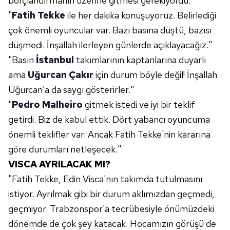
borçlandırmanın üzerine gitmesi gerekiyordu."
kılınması ve kişiselleştirilmesi ve sizlere yönelik
"
Fatih Tekke
ile her dakika konuşuyoruz. Belirlediği
reklam/pazarlama faaliyetlerinin yapılması, amaçlarıyla
çok önemli oyuncular var. Bazı basına düştü, bazısı
sınırlı olarak açık rızanız dahilinde kullanılacaktır.
düşmedi. İnşallah ilerleyen günlerde açıklayacağız."
"Basın
İstanbul
takımlarının kaptanlarına duyarlı
Çerezlere ilişkin tercihlerinizi aşağıda yer alan panel
vasıtasıyla belirleyebilirsiniz. Çerezlere ilişkin detaylı bilgi
ama
Uğurcan Çakır
için durum böyle değil! İnşallah
için Ayarlar butonuna tıklayabilir,
Çerez Bilgilendirme
Uğurcan'a da saygı gösterirler."
Metnimizi
ziyaret edebilirsiniz.
"
Pedro Malheiro
gitmek istedi ve iyi bir teklif
getirdi. Biz de kabul ettik. Dört yabancı oyuncuma
6698 sayılı Kişisel Verilerin Korunması Kanunu uyarınca
önemli teklifler var. Ancak Fatih Tekke'nin kararına
hazırlanmış Aydınlatma Metnimizi okumak ve sitemizde
ilgili mevzuata uygun olarak kullanılan çerezlerle ilgili bilgi
göre durumları netleşecek."
almak için lütfen
tıklayınız
.
VISCA AYRILACAK MI?
"Fatih Tekke, Edin Visca'nın takımda tutulmasını
istiyor. Ayrılmak gibi bir durum aklımızdan geçmedi,
geçmiyor. Trabzonspor'a tecrübesiyle önümüzdeki
dönemde de çok şey katacak. Hocamızın görüşü de