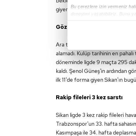
beklenmiyor. Diğer isimler kart 
Bu çerezlere izin vermeniz halin
giyemeyecekler.
deneyimi yaşatabiliriz. Bunu y
içerikleri sunabilmek adına el
Gözler Sikan'da
noktasında tek gelir kalemimiz 
Her halükârda, kullanıcılar, bu 
Ara transferde 6 milyon euro'ya a
alamadı. Kulüp tarihinin en pahalı
Sizlere daha iyi bir hizmet sun
döneminde ligde 9 maçta 295 daki
çerezler vasıtasıyla çeşitli kiş
kaldı. Şenol Güneş'in ardından g
amacıyla kullanılmaktadır. Diğer
ilk 11'de forma giyen Sikan'ın bugü
reklam/pazarlama faaliyetlerinin
Çerezlere ilişkin tercihlerinizi 
Rakip fileleri 3 kez sarstı
butonuna tıklayabilir,
Çerez Bi
Sikan ligde 3 kez rakip fileleri ha
6698 sayılı Kişisel Verilerin 
Trabzonspor'un 33. hafta sahasın
mevzuata uygun olarak kullanılan
Kasımpaşa ile 34. hafta deplasma