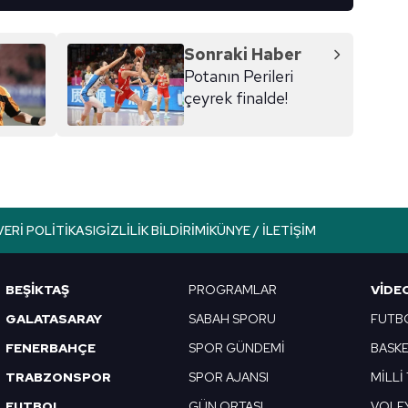
Sonraki Haber
Potanın Perileri
çeyrek finalde!
VERI POLITIKASI
GIZLILIK BILDIRIMI
KÜNYE / İLETIŞIM
BEŞİKTAŞ
PROGRAMLAR
VIDE
GALATASARAY
SABAH SPORU
FUTB
FENERBAHÇE
SPOR GÜNDEMİ
BASK
TRABZONSPOR
SPOR AJANSI
MİLLİ
FUTBOL
GÜN ORTASI
VOLE