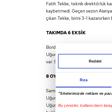
Fatih Tekke, teknik direktörlük k
kaybetmedi. Geçen sezon Alanya'n
çıkan Tekke, birini 3-1 kazanırken b
TAKIMDA 6 EKSİK
Bordo-mavili takımda Samsunspor 
Uğurcan Çakır, Savic, Hüseyin, On
var. Sadece Cihan Çanak'ın az da
Reddet
8 OYUNCU SINIRDA
Rıza
Samsunspor karşılaşması öncesi 
"Sitelerimizde reklam ve paza
Uğurcan, Zubkov, Ozan ve Nwakae
Uğurcan ve Savic'in sakatlıkları 
Bu çerezler, kullanıcıların tara