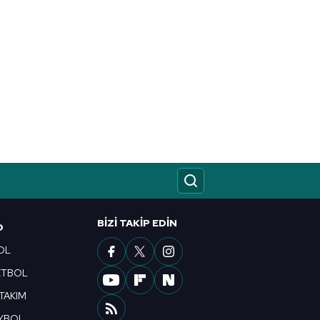
BIZI TAKIP EDIN
O
OL
ETBOL
 TAKIM
YBOL