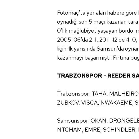
Fotomaç'ta yer alan habere göre 
oynadığı son 5 maçı kazanan tara
0'lık mağlubiyet yaşayan bordo-m
2005-06'da 2-1, 2011-12'de 4-0, g
ligin ilk yarısında Samsun'da oynan
kazanmayı başarmıştı. Fırtına bug
TRABZONSPOR - REEDER S
Trabzonspor: TAHA, MALHEIRO
ZUBKOV, VISCA, NWAKAEME, S
Samsunspor: OKAN, DRONGELE
NTCHAM, EMRE, SCHINDLER, 