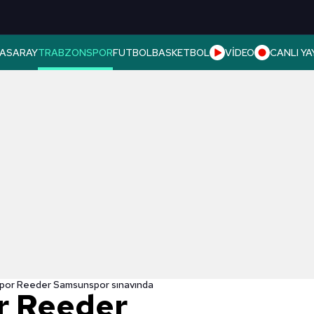
ASARAY
TRABZONSPOR
FUTBOL
BASKETBOL
VİDEO
CANLI YA
por Reeder Samsunspor sınavında
r Reeder