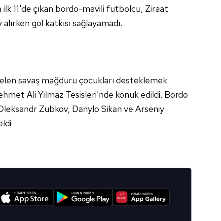
a ilk 11'de çıkan bordo-mavili futbolcu, Ziraat
alırken gol katkısı sağlayamadı.
elen savaş mağduru çocukları desteklemek
ehmet Ali Yılmaz Tesisleri'nde konuk edildi. Bordo
ı Oleksandr Zubkov, Danylo Sikan ve Arseniy
ldi
I