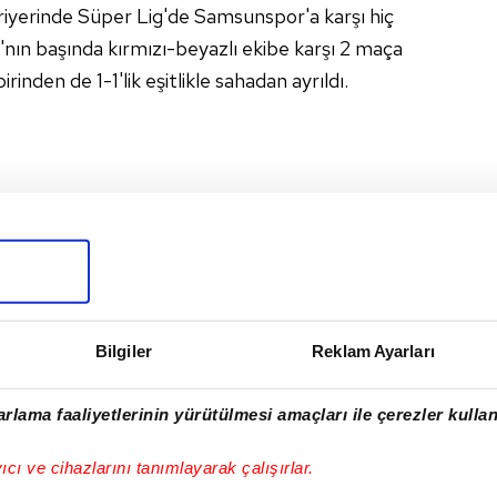
ariyerinde Süper Lig'de Samsunspor'a karşı hiç
ın başında kırmızı-beyazlı ekibe karşı 2 maça
irinden de 1-1'lik eşitlikle sahadan ayrıldı.
sınavı öncesi 6 futbolcunun sakatlığı bulunuyor.
uralp, Enis Destan ve Cihan Çanak'ın sakatlıkları
 olsa karşılaşmaya yetişme durumu var.
Bilgiler
Reklam Ayarları
Trabzonspor'da Mendy, Vişça, Cham, Savic,
rlama faaliyetlerinin yürütülmesi amaçları ile çerezler kullan
me ceza sınırında bulunuyor. Bu oyunculardan
nedeniyle Samsun karşısında görev almaları
yıcı ve cihazlarını tanımlayarak çalışırlar.