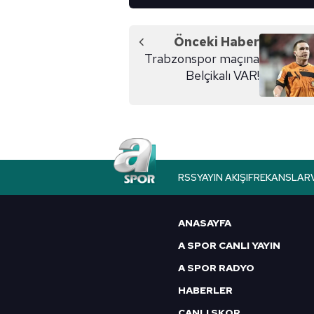
Önceki Haber
Trabzonspor maçına
Belçikalı VAR!
RSS
YAYIN AKIŞI
FREKANSLAR
ANASAYFA
A SPOR CANLI YAYIN
A SPOR RADYO
HABERLER
CANLI SKOR