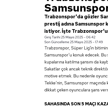
Samsunspor
Trabzonspor'da gözler Sams
prestij adına Samsunspor k
istiyor. İşte Trabzonspor'un
Giriş Tarihi:
25 Mayıs 2025 - 06:42
Son Güncelleme:
25 Mayıs 2025 - 17:49
Trabzonspor, Süper Lig'in bitimin
Samsunspor'u konuk edecek. Bu 
kupalarına katılma şansını da kayb
Sakatlar çok ancak teknik direktö
motive etmek. Bu nedenle oyuncu
Tekke'nin, Samsunspor maçında k
dikkat çeken oyunculara şans ver
SAHASINDA SON 5 MAÇI KAZ