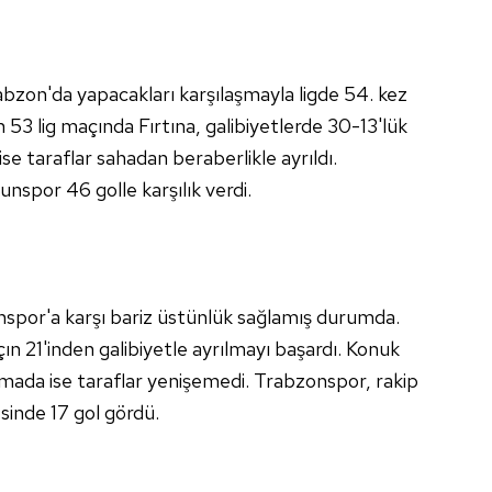
bzon'da yapacakları karşılaşmayla ligde 54. kez
n 53 lig maçında Fırtına, galibiyetlerde 30-13'lük
se taraflar sahadan beraberlikle ayrıldı.
spor 46 golle karşılık verdi.
nspor'a karşı bariz üstünlük sağlamış durumda.
n 21'inden galibiyetle ayrılmayı başardı. Konuk
şmada ise taraflar yenişemedi. Trabzonspor, rakip
esinde 17 gol gördü.