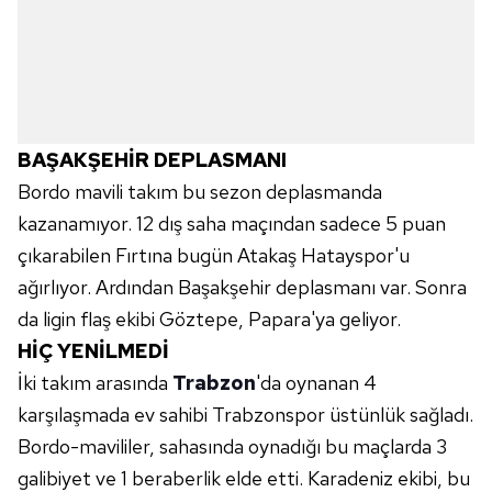
kılınması ve kişiselleştirilmesi ve sizlere yönelik
reklam/pazarlama faaliyetlerinin yapılması, amaçlarıyla
sınırlı olarak açık rızanız dahilinde kullanılacaktır.
Çerezlere ilişkin tercihlerinizi aşağıda yer alan panel
vasıtasıyla belirleyebilirsiniz. Çerezlere ilişkin detaylı bilgi
BAŞAKŞEHİR DEPLASMANI
için Ayarlar butonuna tıklayabilir,
Çerez Bilgilendirme
Metnimizi
ziyaret edebilirsiniz.
Bordo mavili takım bu sezon deplasmanda
kazanamıyor. 12 dış saha maçından sadece 5 puan
6698 sayılı Kişisel Verilerin Korunması Kanunu uyarınca
çıkarabilen Fırtına bugün Atakaş Hatayspor'u
hazırlanmış Aydınlatma Metnimizi okumak ve sitemizde
ağırlıyor. Ardından Başakşehir deplasmanı var. Sonra
ilgili mevzuata uygun olarak kullanılan çerezlerle ilgili bilgi
da ligin flaş ekibi Göztepe, Papara'ya geliyor.
almak için lütfen
tıklayınız
.
HİÇ YENİLMEDİ
İki takım arasında
Trabzon
'da oynanan 4
karşılaşmada ev sahibi Trabzonspor üstünlük sağladı.
Bordo-mavililer, sahasında oynadığı bu maçlarda 3
galibiyet ve 1 beraberlik elde etti. Karadeniz ekibi, bu