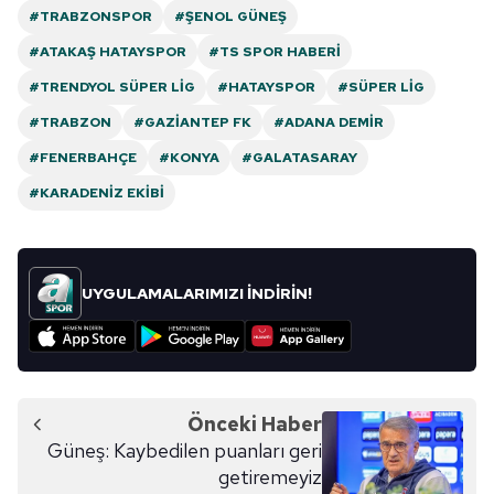
#TRABZONSPOR
#ŞENOL GÜNEŞ
#ATAKAŞ HATAYSPOR
#TS SPOR HABERI
#TRENDYOL SÜPER LIG
#HATAYSPOR
#SÜPER LIG
#TRABZON
#GAZIANTEP FK
#ADANA DEMIR
#FENERBAHÇE
#KONYA
#GALATASARAY
#KARADENIZ EKIBI
UYGULAMALARIMIZI İNDİRİN!
Önceki Haber
Güneş: Kaybedilen puanları geri
getiremeyiz