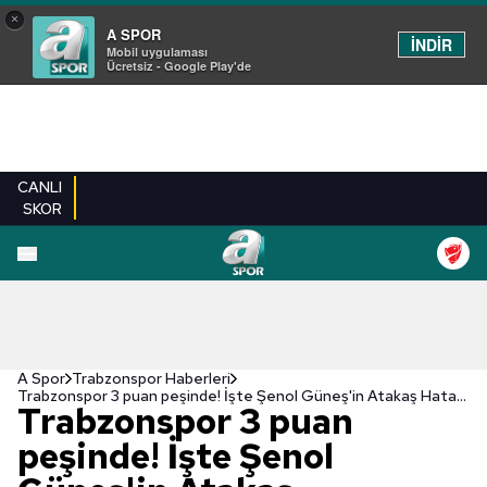
×
A SPOR
İNDİR
Mobil uygulaması
Ücretsiz - Google Play'de
CANLI
SKOR
A Spor
Trabzonspor Haberleri
Trabzonspor 3 puan peşinde! İşte Şenol Güneş'in Atakaş Hatayspor maçı muhtemel 11'i
Trabzonspor 3 puan
peşinde! İşte Şenol