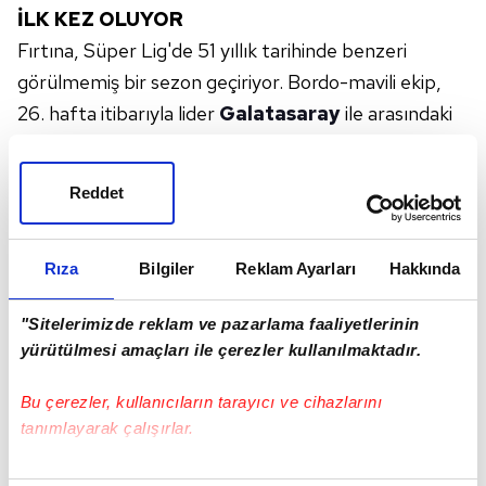
İLK KEZ OLUYOR
Fırtına, Süper Lig'de 51 yıllık tarihinde benzeri
görülmemiş bir sezon geçiriyor. Bordo-mavili ekip,
26. hafta itibarıyla lider
Galatasaray
ile arasındaki
puan farkının 33'e çıkmasıyla tarihinin en kötü
dönemlerinden birine imza attı.
Reddet
PUAN FARKI 33
Trabzonspor, zirvede 65 puana sahip Galatasaray ile
arasındaki farkı 33 puana çıkardı. İkinci
Fenerbahçe
Rıza
Bilgiler
Reklam Ayarları
Hakkında
ile ise 29 puanlık fark oluştu. Bu tablo, Fırtına'nın
"Sitelerimizde reklam ve pazarlama faaliyetlerinin
kulüp tarihinde bu haftalar itibarıyla zirveye en uzak
yürütülmesi amaçları ile çerezler kullanılmaktadır.
kaldığı dönemlerden biri.
TRABZON'DA DAHA GOLCÜ
Bu çerezler, kullanıcıların tarayıcı ve cihazlarını
Bordo mavililer, 26. hafta sonunda attığı 39 golün
tanımlayarak çalışırlar.
30'unu iç sahada kaydetti.
Karadeniz ekibi
, iç
Bu çerezlere izin vermeniz halinde sizlere özel