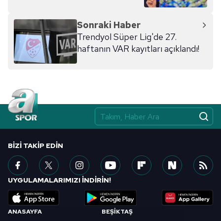
Sonraki Haber
Trendyol Süper Lig'de 27.
haftanın VAR kayıtları açıklandı!
BIZI TAKIP EDIN
UYGULAMALARIMIZI İNDİRİN!
ANASAYFA
BEŞİKTAŞ