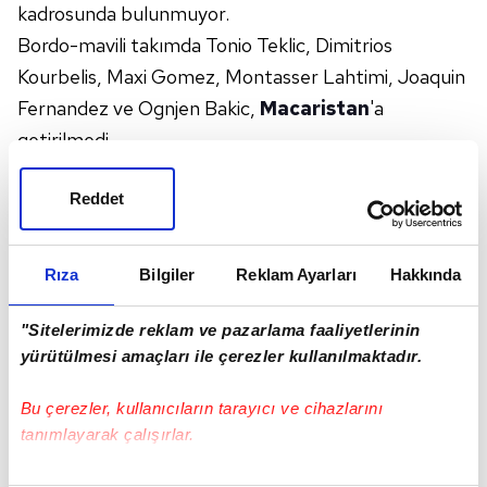
kadrosunda bulunmuyor.
Bordo-mavili takımda Tonio Teklic, Dimitrios
Kourbelis, Maxi Gomez, Montasser Lahtimi, Joaquin
Fernandez ve Ognjen Bakic,
Macaristan
'a
getirilmedi.
Bu oyuncuların kulüp bulması istenirken geçen
Reddet
sezon
İspanya
'nın Cadiz takımında kiralık olarak
forma giyen Maxi Gomez'in de Trabzon'a geleceği
öğrenildi.
Rıza
Bilgiler
Reklam Ayarları
Hakkında
SANTRFOR EKSİKLİĞİ
Trabzonspor, 35 kişilik kamp kadrosunda izinli olan
"Sitelerimizde reklam ve pazarlama faaliyetlerinin
yürütülmesi amaçları ile çerezler kullanılmaktadır.
milli futbolcuların haricinde 31 oyuncuyla
çalışmalarını sürdürürken santrfor sıkıntısı çekiyor.
Bu çerezler, kullanıcıların tarayıcı ve cihazlarını
Bordo-mavililerde
Paul Onuachu
'nun takımdan
tanımlayarak çalışırlar.
ayrılması, Gomez'in yeni dönemde düşünülmemesi,
Denis Draguş ve Poyraz Efe Yıldırım'ın da milli
Bu çerezlere izin vermeniz halinde sizlere özel