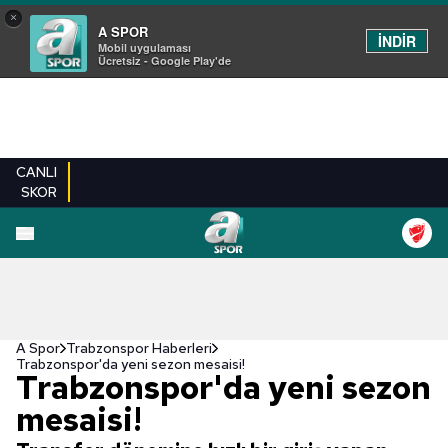
×
A SPOR
İNDİR
Mobil uygulaması
Ücretsiz - Google Play'de
CANLI
SKOR
A Spor
Trabzonspor Haberleri
Trabzonspor'da yeni sezon mesaisi!
Trabzonspor'da yeni sezon
mesaisi!