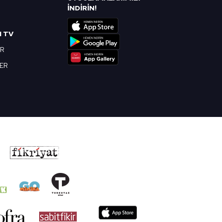
R
İNDİRİN!
I TV
OR
BER