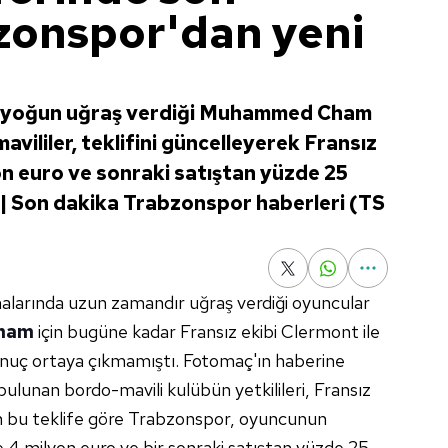
zonspor'dan yeni
in yoğun uğraş verdiği Muhammed Cham
mavililer, teklifini güncelleyerek Fransız
on euro ve sonraki satıştan yüzde 25
.. | Son dakika Trabzonspor haberleri (TS
malarında uzun zamandır uğraş verdiği oyuncular
ham
için bugüne kadar Fransız ekibi Clermont ile
onuç ortaya çıkmamıştı. Fotomaç'ın haberine
ulunan bordo-mavili kulübün yetkilileri, Fransız
ılan bu teklife göre Trabzonspor, oyuncunun
 4 milyon euro ve bir sonraki satıştan yüzde 25