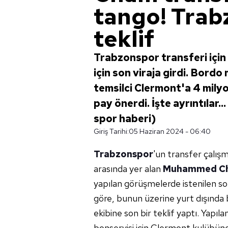
tango! Trab
teklif
Trabzonspor transferi iç
için son viraja girdi. Bordo 
temsilci Clermont'a 4 mily
pay önerdi. İşte ayrıntılar.
spor haberi)
Giriş Tarihi:
05 Haziran 2024 - 06:40
Trabzonspor
'un transfer çalış
arasında yer alan
Muhammed C
yapılan görüşmelerde istenilen s
göre, bunun üzerine yurt dışında b
ekibine son bir teklif yaptı. Yap
bonservisi için Clermont kulübüne