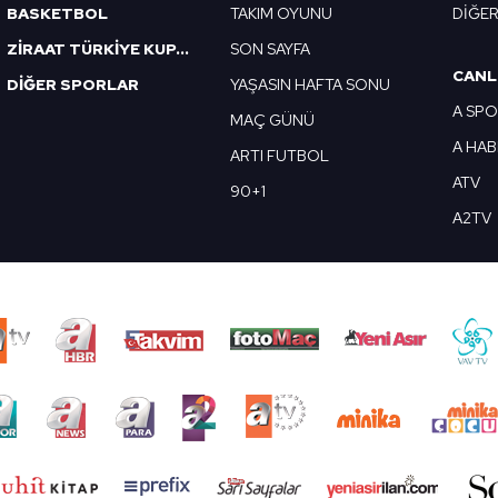
BASKETBOL
TAKIM OYUNU
DİĞE
ZİRAAT TÜRKİYE KUPASI
SON SAYFA
CANL
DİĞER SPORLAR
YAŞASIN HAFTA SONU
A SP
MAÇ GÜNÜ
A HA
ARTI FUTBOL
ATV
90+1
A2TV