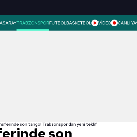
ASARAY
TRABZONSPOR
FUTBOL
BASKETBOL
VİDEO
CANLI YA
sferinde son tango! Trabzonspor'dan yeni teklif
erinde son