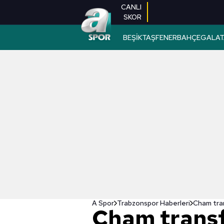
CANLI
SKOR
BEŞİKTAŞ
FENERBAHÇE
GALAT
A Spor
Trabzonspor Haberleri
Cham tran
Cham transf