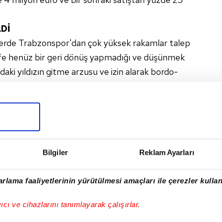
Dİ
erde Trabzonspor'dan çok yüksek rakamlar talep
life henüz bir geri dönüş yapmadığı ve düşünmek
ındaki yıldızın gitme arzusu ve izin alarak bordo-
 bu transferin gerçekleşme ihtimalini artırdığı
ını Trabzonspor'un bu son teklifi karşısında
eceğini vurguladı.
AMMED CHAM
#TS SPOR HABERI
Bilgiler
Reklam Ayarları
rlama faaliyetlerinin yürütülmesi amaçları ile çerezler kullan
I
yıcı ve cihazlarını tanımlayarak çalışırlar.