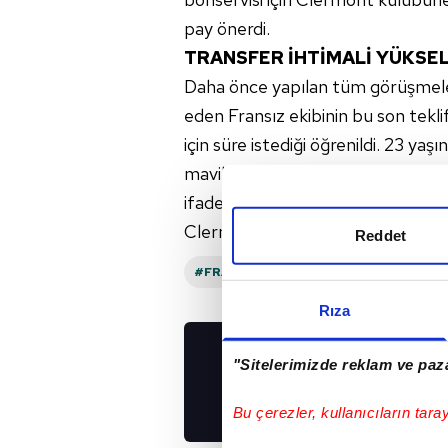
pay önerdi.
TRANSFER İHTİMALİ YÜKSEL
Daha önce yapılan tüm görüşmel
eden Fransız ekibinin bu son tek
için süre istediği öğrenildi. 23 yaş
mavililer ile yaptığı ön anlaşmanın
ifade edildi. Bu arada Fransız bas
Clermont'un daha fazla direnemey
Reddet
#FRANSA
#TRABZONSPOR
#MUH
Rıza
"Sitelerimizde reklam ve paza
UYGULAMALARIMIZ
İNDİRİN!
Bu çerezler, kullanıcıların tara