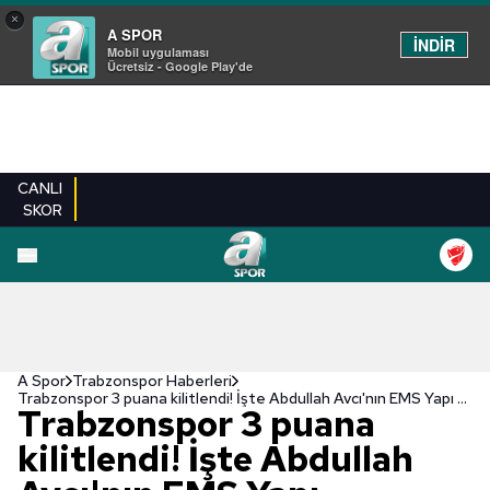
×
A SPOR
İNDİR
Mobil uygulaması
Ücretsiz - Google Play'de
CANLI
SKOR
A Spor
Trabzonspor Haberleri
Trabzonspor 3 puana kilitlendi! İşte Abdullah Avcı'nın EMS Yapı Sivasspor maçı muhtemel 11'i
Trabzonspor 3 puana
kilitlendi! İşte Abdullah