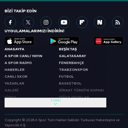
BIZI TAKIP EDIN
UYGULAMALARIMIZI İNDİRİN!
ANASAYFA
BEŞİKTAŞ
A SPOR CANLI YAYIN
GALATASARAY
A SPOR RADYO
FENERBAHÇE
HABERLER
TRABZONSPOR
CANLI SKOR
FUTBOL
YAZARLAR
BASKETBOL
GALERİ
ZİRAAT TÜRKİYE KUPASI
VİDEO
DİĞER SPORLAR
TÜMÜ
PROGRAMLAR
VIDEO
SABAH SPORU
FUTBOL
Copyright © 2026 A Spor. Tüm Hakları Saklıdır. Turkuvaz Haberleşme ve
SPOR GÜNDEMİ
BASKETBOL
Yayıncılık A.Ş.