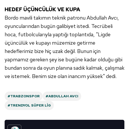
için Ayarlar butonuna tıklayabilir,
Çerez Bilgilendirme
HEDEF ÜÇÜNCÜLÜK VE KUPA
Metnimizi
ziyaret edebilirsiniz.
Bordo mavili takımın teknik patronu Abdullah Avcı,
oyuncularından bugün galibiyet istedi. Tecrübeli
6698 sayılı Kişisel Verilerin Korunması Kanunu uyarınca
hazırlanmış Aydınlatma Metnimizi okumak ve sitemizde
hoca, futbolcularıyla yaptığı toplantıda, "Ligde
ilgili mevzuata uygun olarak kullanılan çerezlerle ilgili bilgi
üçüncülük ve kupayı müzemize getirme
almak için lütfen
tıklayınız
.
hedeflerimiz bize hiç uzak değil. Bunun için
yapmamız gereken şey ise bugüne kadar olduğu gibi
bundan sonra da oyun planına sadık kalmak, çalışmak
ve istemek. Benim size olan inancım yüksek" dedi.
#TRABZONSPOR
#ABDULLAH AVCI
#TRENDYOL SÜPER LIG