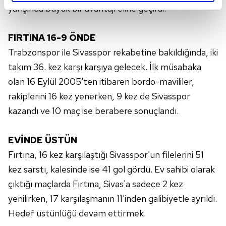
reklamların maliyetlerimizi karşılamak noktasında tek gelir
yarışında büyük bir avantajı eline geçirdi.
kalemimiz olduğunu sizlere hatırlatmak isteriz.
FIRTINA 16-9 ÖNDE
Her halükârda, kullanıcılar, bu çerezlere izin vermedikleri
Trabzonspor ile Sivasspor rekabetine bakıldığında, iki
takdirde, kullanıcılara hedefli reklamlar
takım 36. kez karşı karşıya gelecek. İlk müsabaka
gösterilmeyecektir."
olan 16 Eylül 2005'ten itibaren bordo-mavililer,
Sizlere daha iyi bir hizmet sunabilmek için İnternet
rakiplerini 16 kez yenerken, 9 kez de Sivasspor
Sitemizde kendimize ve üçüncü kişilere ait çerezler
kazandı ve 10 maç ise berabere sonuçlandı.
kullanılmaktadır. Bu çerezler vasıtasıyla çeşitli kişisel
verileriniz işlenmekte olup gerekli olan çerezler bilgi
toplumu hizmetlerinin sunulması amacıyla
EVİNDE ÜSTÜN
kullanılmaktadır. Diğer çerezler, sitemizin daha işlevsel
Fırtına, 16 kez karşılaştığı Sivasspor'un filelerini 51
kılınması ve kişiselleştirilmesi ve sizlere yönelik
kez sarstı, kalesinde ise 41 gol gördü. Ev sahibi olarak
reklam/pazarlama faaliyetlerinin yapılması, amaçlarıyla
çıktığı maçlarda Fırtına, Sivas'a sadece 2 kez
sınırlı olarak açık rızanız dahilinde kullanılacaktır.
yenilirken, 17 karşılaşmanın 11'inden galibiyetle ayrıldı.
Çerezlere ilişkin tercihlerinizi aşağıda yer alan panel
Hedef üstünlüğü devam ettirmek.
vasıtasıyla belirleyebilirsiniz. Çerezlere ilişkin detaylı bilgi