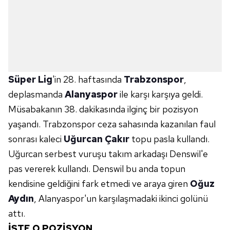
Süper Lig
'in 28. haftasında
Trabzonspor
,
deplasmanda
Alanyaspor
ile karşı karşıya geldi.
Müsabakanın 38. dakikasında ilginç bir pozisyon
yaşandı. Trabzonspor ceza sahasında kazanılan faul
sonrası kaleci
Uğurcan Çakır
topu pasla kullandı.
Uğurcan serbest vuruşu takım arkadaşı Denswil'e
pas vererek kullandı. Denswil bu anda topun
kendisine geldiğini fark etmedi ve araya giren
Oğuz
Aydın
, Alanyaspor'un karşılaşmadaki ikinci golünü
attı.
İŞTE O POZİSYON