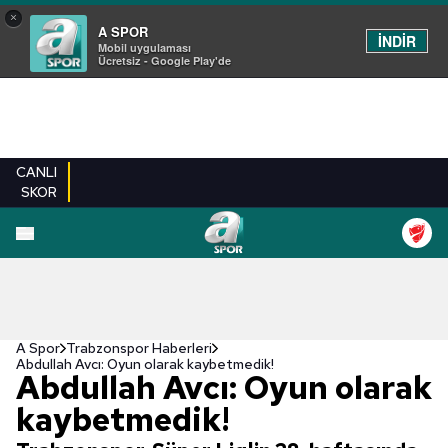
×
A SPOR
İNDİR
Mobil uygulaması
Ücretsiz - Google Play'de
CANLI
SKOR
A Spor
Trabzonspor Haberleri
Abdullah Avcı: Oyun olarak kaybetmedik!
Abdullah Avcı: Oyun olarak
kaybetmedik!