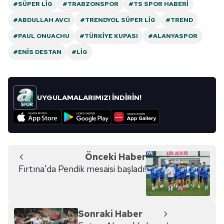
#SÜPER LIG
#TRABZONSPOR
#TS SPOR HABERI
#ABDULLAH AVCI
#TRENDYOL SÜPER LIG
#TREND
#PAUL ONUACHU
#TÜRKIYE KUPASI
#ALANYASPOR
#ENIS DESTAN
#LIG
UYGULAMALARIMIZI İNDİRİN!
Önceki Haber
Fırtına'da Pendik mesaisi başladı!
Sonraki Haber