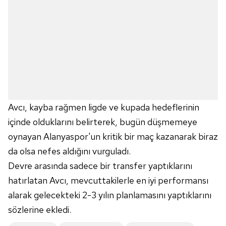
ilgili mevzuata uygun olarak kullanılan çerezlerle ilgili bilgi
almak için lütfen
tıklayınız
.
Avcı, kayba rağmen ligde ve kupada hedeflerinin
içinde olduklarını belirterek, bugün düşmemeye
oynayan Alanyaspor'un kritik bir maç kazanarak biraz
da olsa nefes aldığını vurguladı.
Devre arasında sadece bir transfer yaptıklarını
hatırlatan Avcı, mevcuttakilerle en iyi performansı
alarak gelecekteki 2-3 yılın planlamasını yaptıklarını
sözlerine ekledi.