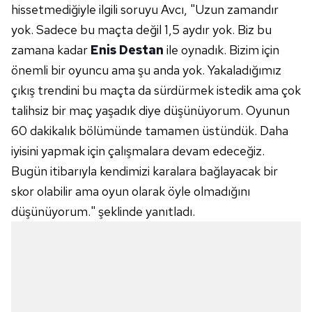
hissetmediğiyle ilgili soruyu Avcı, "Uzun zamandır
yok. Sadece bu maçta değil 1,5 aydır yok. Biz bu
Sizlere daha iyi bir hizmet sunabilmek için İnternet
zamana kadar
Enis Destan
ile oynadık. Bizim için
Sitemizde kendimize ve üçüncü kişilere ait çerezler
kullanılmaktadır. Bu çerezler vasıtasıyla çeşitli kişisel
önemli bir oyuncu ama şu anda yok. Yakaladığımız
verileriniz işlenmekte olup gerekli olan çerezler bilgi
çıkış trendini bu maçta da sürdürmek istedik ama çok
toplumu hizmetlerinin sunulması amacıyla
talihsiz bir maç yaşadık diye düşünüyorum. Oyunun
kullanılmaktadır. Diğer çerezler, sitemizin daha işlevsel
60 dakikalık bölümünde tamamen üstündük. Daha
kılınması ve kişiselleştirilmesi ve sizlere yönelik
iyisini yapmak için çalışmalara devam edeceğiz.
reklam/pazarlama faaliyetlerinin yapılması, amaçlarıyla
sınırlı olarak açık rızanız dahilinde kullanılacaktır.
Bugün itibarıyla kendimizi karalara bağlayacak bir
skor olabilir ama oyun olarak öyle olmadığını
Çerezlere ilişkin tercihlerinizi aşağıda yer alan panel
düşünüyorum." şeklinde yanıtladı.
vasıtasıyla belirleyebilirsiniz. Çerezlere ilişkin detaylı bilgi
için Ayarlar butonuna tıklayabilir,
Çerez Bilgilendirme
Metnimizi
ziyaret edebilirsiniz.
6698 sayılı Kişisel Verilerin Korunması Kanunu uyarınca
hazırlanmış Aydınlatma Metnimizi okumak ve sitemizde