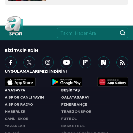
Çerezlere ilişkin tercihlerinizi aşağıda yer alan panel
vasıtasıyla belirleyebilirsiniz. Çerezlere ilişkin detaylı bilgi
için Ayarlar butonuna tıklayabilir,
Çerez Bilgilendirme
Metnimizi
ziyaret edebilirsiniz.
6698 sayılı Kişisel Verilerin Korunması Kanunu uyarınca
BIZI TAKIP EDIN
hazırlanmış Aydınlatma Metnimizi okumak ve sitemizde
ilgili mevzuata uygun olarak kullanılan çerezlerle ilgili bilgi
almak için lütfen
tıklayınız
.
UYGULAMALARIMIZI İNDİRİN!
ANASAYFA
BEŞİKTAŞ
A SPOR CANLI YAYIN
GALATASARAY
A SPOR RADYO
FENERBAHÇE
HABERLER
TRABZONSPOR
CANLI SKOR
FUTBOL
YAZARLAR
BASKETBOL