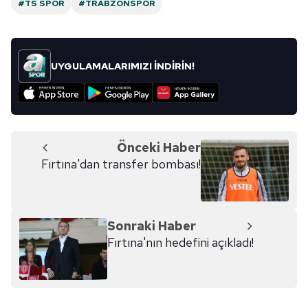
#TS SPOR
#TRABZONSPOR
UYGULAMALARIMIZI İNDİRİN!
Önceki Haber
Fırtına'dan transfer bombası!
Sonraki Haber
Fırtına'nın hedefini açıkladı!