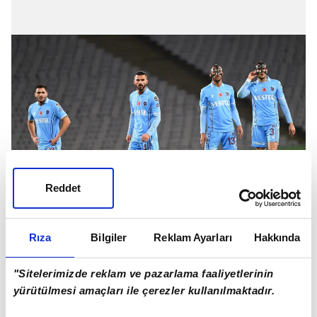
Reddet
KALESİ DÜŞTÜ
Rıza
Bilgiler
Reklam Ayarları
Hakkında
Fırtına, ilk 15 haftalık dönemde bu sezon daha az gol
attı, daha fazla gol kalesinde gördü.
"Sitelerimizde reklam ve pazarlama faaliyetlerinin
yürütülmesi amaçları ile çerezler kullanılmaktadır.