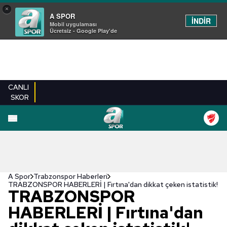
×
A SPOR
İNDİR
Mobil uygulaması
Ücretsiz - Google Play'de
CANLI
SKOR
A Spor
Trabzonspor Haberleri
TRABZONSPOR HABERLERİ | Fırtına'dan dikkat çeken istatistik!
TRABZONSPOR
HABERLERİ | Fırtına'dan