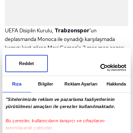
UEFA Disiplin Kurulu,
Trabzonspor
'un
deplasmanda Monoca ile oynadığı karşılaşmada
kırmızı kart gören Maxi Gomez'e 3 maç men cezası
verdi.
Reddet
UEFA Avrupa Ligi H Grubu üçüncü maçında
Trabzonspor'un,
Monaco
'ya 3-1 mağlup olduğu
Rıza
Bilgiler
Reklam Ayarları
Hakkında
müsabakada kırmızı kart gören Maxi Gomez'in
cezası belli oldu. UEFA Kontrol ve Disiplin Etik Kurulu,
"Sitelerimizde reklam ve pazarlama faaliyetlerinin
yürütülmesi amaçları ile çerezler kullanılmaktadır.
Gomez'e 3 maç men cezası verdi.
Bu çerezler, kullanıcıların tarayıcı ve cihazlarını
Trabzonspor karara itiraz etti
tanımlayarak çalışırlar.