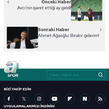
Önceki Haber
kullanılmaktadır. Diğer çerezler, sitemizin daha işlevsel
Avcı'nın işaret ettiği ay geldi!
kılınması ve kişiselleştirilmesi ve sizlere yönelik
reklam/pazarlama faaliyetlerinin yapılması, amaçlarıyla
sınırlı olarak açık rızanız dahilinde kullanılacaktır.
Sonraki Haber
Çerezlere ilişkin tercihlerinizi aşağıda yer alan panel
Ahmet Ağaoğlu: Bırakır giderim!
vasıtasıyla belirleyebilirsiniz. Çerezlere ilişkin detaylı bilgi
için Ayarlar butonuna tıklayabilir,
Çerez Bilgilendirme
Metnimizi
ziyaret edebilirsiniz.
6698 sayılı Kişisel Verilerin Korunması Kanunu uyarınca
hazırlanmış Aydınlatma Metnimizi okumak ve sitemizde
ilgili mevzuata uygun olarak kullanılan çerezlerle ilgili bilgi
almak için lütfen
tıklayınız
.
BIZI TAKIP EDIN
UYGULAMALARIMIZI İNDİRİN!