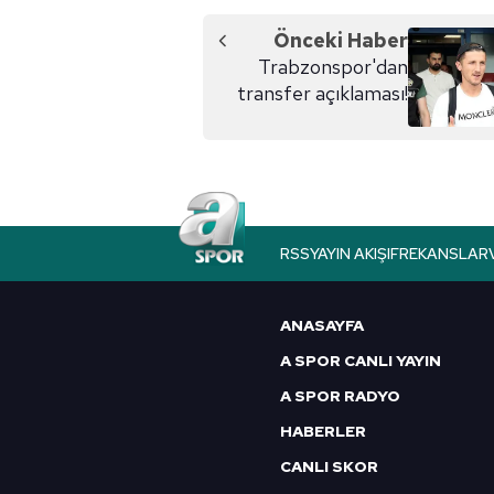
Önceki Haber
Trabzonspor'dan
transfer açıklaması!
RSS
YAYIN AKIŞI
FREKANSLAR
ANASAYFA
A SPOR CANLI YAYIN
A SPOR RADYO
HABERLER
CANLI SKOR