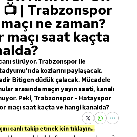
📺 | Trabzonspor
 maçı ne zaman?
 maçı saat kaçta
nalda?
canı sürüyor. Trabzonspor ile
tadyumu'nda kozlarını paylaşacak.
dir Bitigen düdük çalacak. Mücadele
ular arasında maçın yayın saati, kanalı
unuyor. Peki, Trabzonspor - Hatayspor
r maçı saat kaçta ve hangi kanalda?
ı canlı takip etmek için tıklayın...