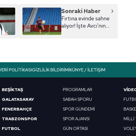
Sonraki Haber
Fırtına evinde sahne
alıyor! İşte Avcı'nın
11'i...
VERI POLITIKASI
GIZLILIK BILDIRIMI
KÜNYE / İLETIŞIM
BEŞİKTAŞ
PROGRAMLAR
VIDE
GALATASARAY
SABAH SPORU
FUTB
FENERBAHÇE
SPOR GÜNDEMİ
BASK
TRABZONSPOR
SPOR AJANSI
MİLLİ
FUTBOL
GÜN ORTASI
VOLE