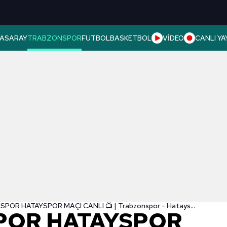
ASARAY
TRABZONSPOR
FUTBOL
BASKETBOL
VİDEO
CANLI YA
TRABZONSPOR HATAYSPOR MAÇI CANLI 📺 | Trabzonspor - Hatayspor maçı ne zaman? Trabzonspor maçı saat kaçta ve hangi kanalda?
POR HATAYSPOR