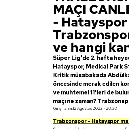
MAÇI CANLI 
- Hatayspor
Trabzonspor
ve hangi ka
Süper Lig'de 2. hafta heye
Hatayspor, Medical Park S
Kritik müsabakada Abdülka
öncesinde merak edilen kon
ve muhtemel 11'leri de bul
maçı ne zaman? Trabzonspo
Giriş Tarihi:
12 Ağustos 2022 - 20:30
Trabzonspor - Hatayspor maçın