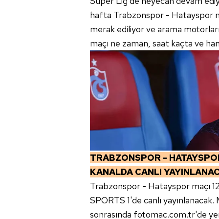
Süper Lig'de heyecan devam ediyo
hafta Trabzonspor - Hatayspor maç
merak ediliyor ve arama motorları
maçı ne zaman, saat kaçta ve hang
TRABZONSPOR - HATAYSPOR
KANALDA CANLI YAYINLANA
Trabzonspor - Hatayspor maçı 1
SPORTS 1'de canlı yayınlanacak. Ma
sonrasında fotomac.com.tr'de yer