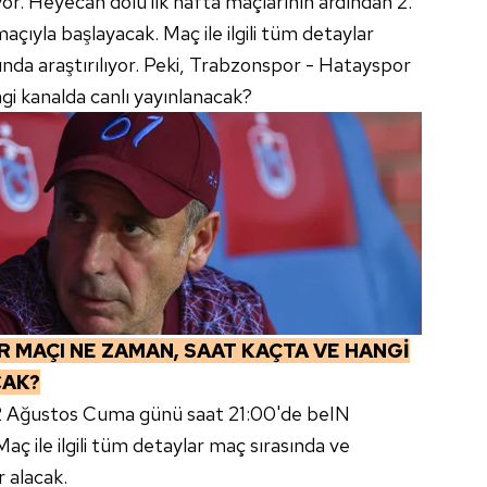
r. Heyecan dolu ilk hafta maçlarının ardından 2.
ıyla başlayacak. Maç ile ilgili tüm detaylar
nda araştırılıyor. Peki, Trabzonspor - Hatayspor
i kanalda canlı yayınlanacak?
 MAÇI NE ZAMAN, SAAT KAÇTA VE HANGİ
CAK?
2 Ağustos Cuma günü saat 21:00'de beIN
ç ile ilgili tüm detaylar maç sırasında ve
 alacak.