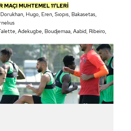
 MAÇI MUHTEMEL 11'LERİ
 Dorukhan, Hugo, Eren, Sıopıs, Bakasetas,
rnelıus
 Falette, Adekugbe, Boudjemaa, Aabid, Ribeiro,