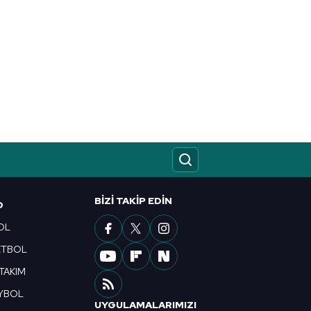
BIZI TAKIP EDIN
O
OL
ETBOL
 TAKIM
YBOL
UYGULAMALARIMIZI