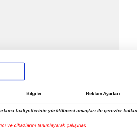
n 35. haftasında sahasında 2-2 berabere kalarak
t TAV Antalyaspor karşılaşmasının ardından ilk
deniz ekibi, şampiyonluk sonrasında taraftarların
Bilgiler
Reklam Ayarları
statta 103 gün sonra karşılaşma oynayacak.
rlama faaliyetlerinin yürütülmesi amaçları ile çerezler kullan
yıcı ve cihazlarını tanımlayarak çalışırlar.