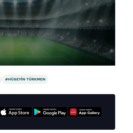
#HÜSEYIN TÜRKMEN
I