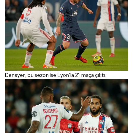
Denayer, bu sezon ise Lyon'la 21 maça çıktı.