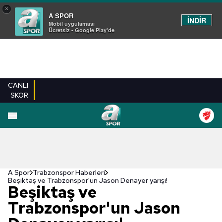
×
A SPOR
İNDİR
Mobil uygulaması
Ücretsiz - Google Play'de
CANLI
SKOR
A Spor
Trabzonspor Haberleri
Beşiktaş ve Trabzonspor'un Jason Denayer yarışı!
Beşiktaş ve
Trabzonspor'un Jason