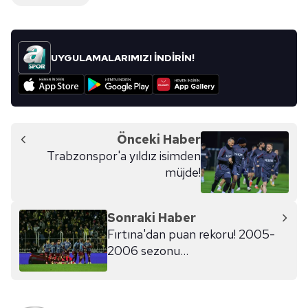
UYGULAMALARIMIZI İNDİRİN!
Önceki Haber
Trabzonspor'a yıldız isimden
müjde!
Sonraki Haber
Fırtına'dan puan rekoru! 2005-
2006 sezonu...