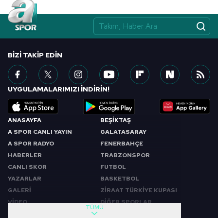
BIZI TAKIP EDIN
UYGULAMALARIMIZI İNDİRİN!
ANASAYFA
BEŞİKTAŞ
A SPOR CANLI YAYIN
GALATASARAY
A SPOR RADYO
FENERBAHÇE
HABERLER
TRABZONSPOR
CANLI SKOR
FUTBOL
YAZARLAR
BASKETBOL
GALERİ
ZİRAAT TÜRKİYE KUPASI
VİDEO
DİĞER SPORLAR
TÜMÜ