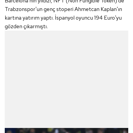
Barcelona'nın yıldızı, NFT (Non Fungible Token)'de
Trabzonspor'un genç stoperi Ahmetcan Kaplan'ın
kartına yatırım yaptı. İspanyol oyuncu 194 Euro'yu
gözden çıkarmıştı.