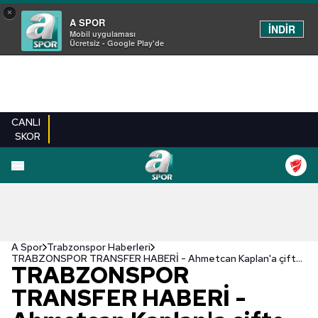
×
A SPOR
İNDİR
Mobil uygulaması
Ücretsiz - Google Play'de
CANLI
SKOR
A Spor
Trabzonspor Haberleri
TRABZONSPOR TRANSFER HABERİ - Ahmetcan Kaplan'a çifte talip!
TRABZONSPOR
TRANSFER HABERİ -