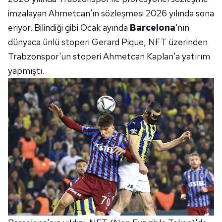
Çerezlere ilişkin tercihlerinizi aşağıda yer alan panel
imzalayan Ahmetcan'ın sözleşmesi 2026 yılında sona
vasıtasıyla belirleyebilirsiniz. Çerezlere ilişkin detaylı bilgi
eriyor. Bilindiği gibi Ocak ayında
Barcelona
'nın
için Ayarlar butonuna tıklayabilir,
Çerez Bilgilendirme
Metnimizi
ziyaret edebilirsiniz.
dünyaca ünlü stoperi Gerard Pique, NFT üzerinden
Trabzonspor'un stoperi Ahmetcan Kaplan'a yatırım
6698 sayılı Kişisel Verilerin Korunması Kanunu uyarınca
yapmıştı.
hazırlanmış Aydınlatma Metnimizi okumak ve sitemizde
ilgili mevzuata uygun olarak kullanılan çerezlerle ilgili bilgi
almak için lütfen
tıklayınız
.