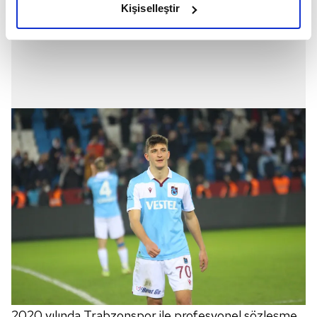
Kişiselleştir
elimizden gelen çabayı gösterdiğimizi ve bu noktada,
reklamların maliyetlerimizi karşılamak noktasında tek gelir
kalemimiz olduğunu sizlere hatırlatmak isteriz.
Her halükârda, kullanıcılar, bu çerezlere izin vermedikleri
takdirde, kullanıcılara hedefli reklamlar
gösterilmeyecektir."
Sizlere daha iyi bir hizmet sunabilmek için İnternet
Sitemizde kendimize ve üçüncü kişilere ait çerezler
kullanılmaktadır. Bu çerezler vasıtasıyla çeşitli kişisel
verileriniz işlenmekte olup gerekli olan çerezler bilgi
toplumu hizmetlerinin sunulması amacıyla
kullanılmaktadır. Diğer çerezler, sitemizin daha işlevsel
kılınması ve kişiselleştirilmesi ve sizlere yönelik
reklam/pazarlama faaliyetlerinin yapılması, amaçlarıyla
sınırlı olarak açık rızanız dahilinde kullanılacaktır.
2020 yılında Trabzonspor ile profesyonel sözleşme