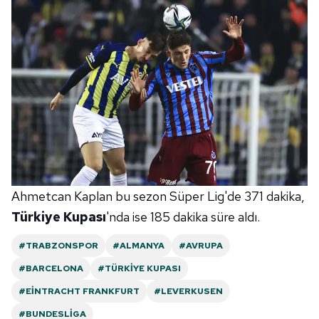
Ahmetcan Kaplan bu sezon Süper Lig'de 371 dakika,
Türkiye Kupası
'nda ise 185 dakika süre aldı.
#TRABZONSPOR
#ALMANYA
#AVRUPA
#BARCELONA
#TÜRKIYE KUPASI
#EINTRACHT FRANKFURT
#LEVERKUSEN
#BUNDESLIGA