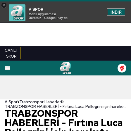
×
A SPOR
İNDİR
Mobil uygulaması
Ücretsiz - Google Play'de
CANLI
SKOR
A Spor
Trabzonspor Haberleri
TRABZONSPOR HABERLERİ - Fırtına Luca Pellegrini için harekete geçti!
TRABZONSPOR
HABERLERİ - Fırtına Luca