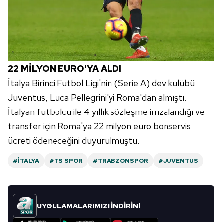
22 MİLYON EURO'YA ALDI
İtalya Birinci Futbol Ligi'nin (Serie A) dev kulübü
Juventus, Luca Pellegrini'yi Roma'dan almıştı.
İtalyan futbolcu ile 4 yıllık sözleşme imzalandığı ve
transfer için Roma'ya 22 milyon euro bonservis
ücreti ödeneceğini duyurulmuştu.
#İTALYA
#TS SPOR
#TRABZONSPOR
#JUVENTUS
UYGULAMALARIMIZI İNDİRİN!