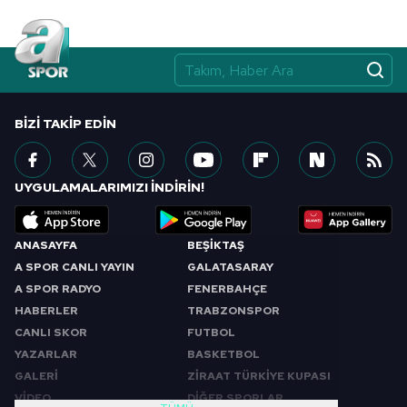
BIZI TAKIP EDIN
UYGULAMALARIMIZI İNDİRİN!
ANASAYFA
BEŞİKTAŞ
A SPOR CANLI YAYIN
GALATASARAY
A SPOR RADYO
FENERBAHÇE
HABERLER
TRABZONSPOR
CANLI SKOR
FUTBOL
YAZARLAR
BASKETBOL
GALERİ
ZİRAAT TÜRKİYE KUPASI
VİDEO
DİĞER SPORLAR