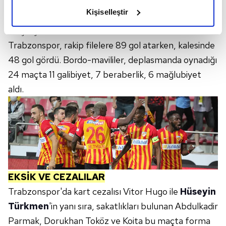
Geride kalan 48 maçta bordo-mavililerin
olduğunu ve sizlere en iyi içerikleri sunabilmek adına
Kişiselleştir
galibiyetlerde 29-7 üstünlüğü bulunurken, 12
elimizden gelen çabayı gösterdiğimizi ve bu noktada,
karşılaşma ise beraberlikle tamamlandı.
reklamların maliyetlerimizi karşılamak noktasında tek gelir
kalemimiz olduğunu sizlere hatırlatmak isteriz.
Trabzonspor, rakip filelere 89 gol atarken, kalesinde
48 gol gördü. Bordo-mavililer, deplasmanda oynadığı
Her halükârda, kullanıcılar, bu çerezlere izin vermedikleri
24 maçta 11 galibiyet, 7 beraberlik, 6 mağlubiyet
takdirde, kullanıcılara hedefli reklamlar
aldı.
gösterilmeyecektir."
Sizlere daha iyi bir hizmet sunabilmek için İnternet
Sitemizde kendimize ve üçüncü kişilere ait çerezler
kullanılmaktadır. Bu çerezler vasıtasıyla çeşitli kişisel
verileriniz işlenmekte olup gerekli olan çerezler bilgi
toplumu hizmetlerinin sunulması amacıyla
kullanılmaktadır. Diğer çerezler, sitemizin daha işlevsel
EKSİK VE CEZALILAR
kılınması ve kişiselleştirilmesi ve sizlere yönelik
Trabzonspor'da kart cezalısı Vitor Hugo ile
Hüseyin
reklam/pazarlama faaliyetlerinin yapılması, amaçlarıyla
Türkmen
'in yanı sıra, sakatlıkları bulunan Abdulkadir
sınırlı olarak açık rızanız dahilinde kullanılacaktır.
Parmak, Dorukhan Toköz ve Koita bu maçta forma