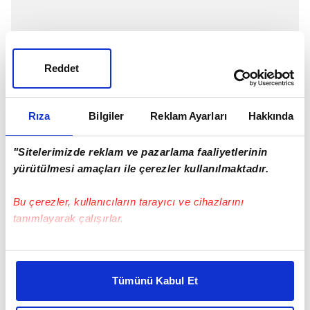
Reddet
Rıza
Bilgiler
Reklam Ayarları
Hakkında
"Sitelerimizde reklam ve pazarlama faaliyetlerinin
yürütülmesi amaçları ile çerezler kullanılmaktadır.
Bu çerezler, kullanıcıların tarayıcı ve cihazlarını
tanımlayarak çalışırlar.
TRABZONSPOR İLE KAYSERİSPOR 49.
RANDEVUDA
Bu çerezlere izin vermeniz halinde sizlere özel
kişiselleştirilmiş reklamlar sunabilir, sayfalarımızda sizlere
Trabzonspor ile Yukatel Kayserispor, Kayseri'de
Tümünü Kabul Et
daha iyi reklam deneyimi yaşatabiliriz. Bunu yaparken
yapacakları maçla ligde 49. kez karşı karşıya gelecek.
amacımızın size daha iyi bir reklam deneyimi sunmak