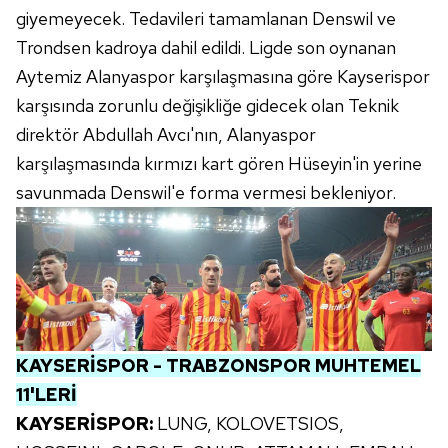
giyemeyecek. Tedavileri tamamlanan Denswil ve
Çerezlere ilişkin tercihlerinizi aşağıda yer alan panel
vasıtasıyla belirleyebilirsiniz. Çerezlere ilişkin detaylı bilgi
Trondsen kadroya dahil edildi. Ligde son oynanan
için Ayarlar butonuna tıklayabilir,
Çerez Bilgilendirme
Aytemiz Alanyaspor karşılaşmasına göre Kayserispor
Metnimizi
ziyaret edebilirsiniz.
karşısında zorunlu değişikliğe gidecek olan Teknik
direktör Abdullah Avcı'nın, Alanyaspor
6698 sayılı Kişisel Verilerin Korunması Kanunu uyarınca
karşılaşmasında kırmızı kart gören Hüseyin'in yerine
hazırlanmış Aydınlatma Metnimizi okumak ve sitemizde
ilgili mevzuata uygun olarak kullanılan çerezlerle ilgili bilgi
savunmada Denswil'e forma vermesi bekleniyor.
almak için lütfen
tıklayınız
.
KAYSERİSPOR - TRABZONSPOR MUHTEMEL
11'LERİ
KAYSERİSPOR:
LUNG, KOLOVETSIOS,