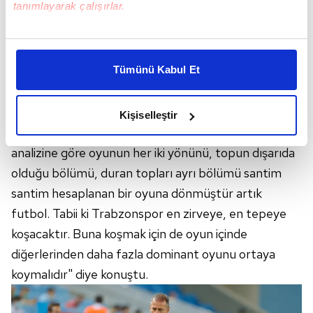
tanımlayarak çalışırlar.
Bu çerezlere izin vermeniz halinde sizlere özel
kişiselleştirilmiş reklamlar sunabilir, sayfalarımızda sizlere
Tümünü Kabul Et
daha iyi reklam deneyimi yaşatabiliriz. Bunu yaparken
amacımızın size daha iyi bir reklam deneyimi sunmak
olduğunu ve sizlere en iyi içerikleri sunabilmek adına
Kişiselleştir
elimizden gelen çabayı gösterdiğimizi ve bu noktada,
Bazen kendi oyuncu profiline göre, bazen rakibin
reklamların maliyetlerimizi karşılamak noktasında tek gelir
analizine göre oyunun her iki yönünü, topun dışarıda
kalemimiz olduğunu sizlere hatırlatmak isteriz.
olduğu bölümü, duran topları ayrı bölümü santim
Her halükârda, kullanıcılar, bu çerezlere izin vermedikleri
santim hesaplanan bir oyuna dönmüştür artık
takdirde, kullanıcılara hedefli reklamlar
futbol. Tabii ki Trabzonspor en zirveye, en tepeye
gösterilmeyecektir."
koşacaktır. Buna koşmak için de oyun içinde
diğerlerinden daha fazla dominant oyunu ortaya
Sizlere daha iyi bir hizmet sunabilmek için İnternet
koymalıdır" diye konuştu.
Sitemizde kendimize ve üçüncü kişilere ait çerezler
kullanılmaktadır. Bu çerezler vasıtasıyla çeşitli kişisel
verileriniz işlenmekte olup gerekli olan çerezler bilgi