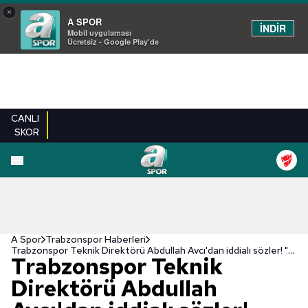
×
A SPOR
İNDİR
Mobil uygulaması
Ücretsiz - Google Play'de
CANLI
SKOR
A Spor
Trabzonspor Haberleri
Trabzonspor Teknik Direktörü Abdullah Avcı'dan iddialı sözler! "Şampiyonluk için..."
Trabzonspor Teknik
Direktörü Abdullah