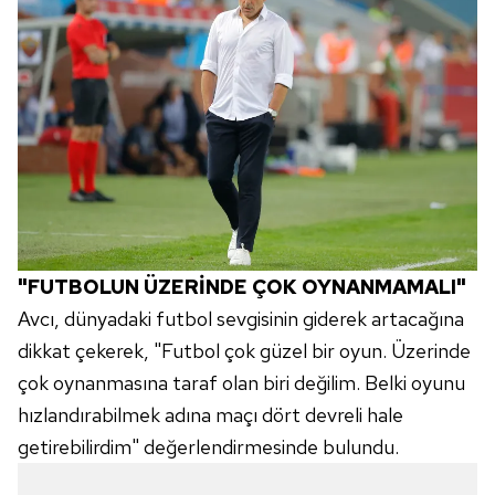
toplumu hizmetlerinin sunulması amacıyla
kullanılmaktadır. Diğer çerezler, sitemizin daha işlevsel
kılınması ve kişiselleştirilmesi ve sizlere yönelik
reklam/pazarlama faaliyetlerinin yapılması, amaçlarıyla
sınırlı olarak açık rızanız dahilinde kullanılacaktır.
Çerezlere ilişkin tercihlerinizi aşağıda yer alan panel
vasıtasıyla belirleyebilirsiniz. Çerezlere ilişkin detaylı bilgi
için Ayarlar butonuna tıklayabilir,
Çerez Bilgilendirme
Metnimizi
ziyaret edebilirsiniz.
"FUTBOLUN ÜZERİNDE ÇOK OYNANMAMALI"
6698 sayılı Kişisel Verilerin Korunması Kanunu uyarınca
Avcı, dünyadaki futbol sevgisinin giderek artacağına
hazırlanmış Aydınlatma Metnimizi okumak ve sitemizde
dikkat çekerek, "Futbol çok güzel bir oyun. Üzerinde
ilgili mevzuata uygun olarak kullanılan çerezlerle ilgili bilgi
çok oynanmasına taraf olan biri değilim. Belki oyunu
almak için lütfen
tıklayınız
.
hızlandırabilmek adına maçı dört devreli hale
getirebilirdim" değerlendirmesinde bulundu.