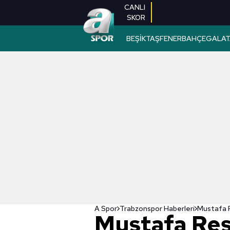
CANLI
SKOR
BEŞİKTAŞ
FENERBAHÇE
GALAT
A Spor
Trabzonspor Haberleri
Mustafa Reş