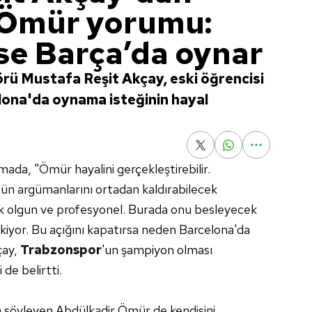
 Ömür yorumu:
se Barça’da oynar
rü Mustafa Reşit Akçay, eski öğrencisi
ona'da oynama isteğinin hayal
ada, "Ömür hayalini gerçekleştirebilir.
ün argümanlarını ortadan kaldırabilecek
ok olgun ve profesyonel. Burada onu besleyecek
ekiyor. Bu açığını kapatırsa neden Barcelona'da
çay,
Trabzonspor
'un şampiyon olması
de belirtti.
a söyleyen
Abdülkadir Ömür de kendisini