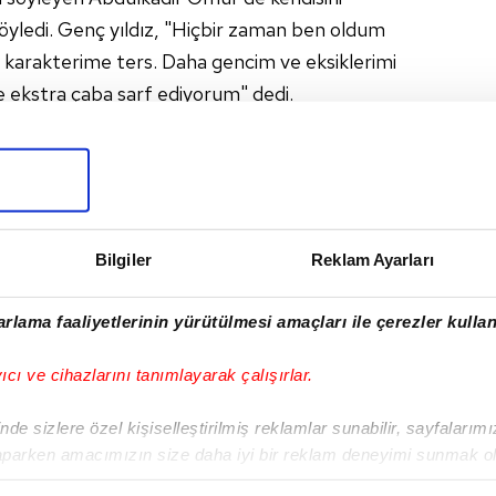
öyledi. Genç yıldız, "Hiçbir
zaman ben oldum
 karakterime
ters. Daha gencim ve eksiklerimi
de ekstra çaba sarf
ediyorum" dedi.
I
Bilgiler
Reklam Ayarları
rlama faaliyetlerinin yürütülmesi amaçları ile çerezler kullan
yıcı ve cihazlarını tanımlayarak çalışırlar.
Sonraki Haber
İdmanda güneş keyfi
de sizlere özel kişiselleştirilmiş reklamlar sunabilir, sayfalarım
aparken amacımızın size daha iyi bir reklam deneyimi sunmak ol
imizden gelen çabayı gösterdiğimizi ve bu noktada, reklamların ma