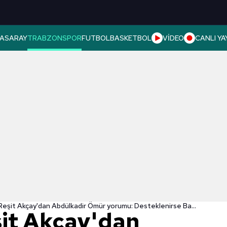
ASARAY
TRABZONSPOR
FUTBOL
BASKETBOL
VİDEO
CANLI YA
Mustafa Reşit Akçay'dan Abdülkadir Ömür yorumu: Desteklenirse Barça’da oynar
it Akçay'dan