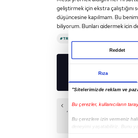
geliştirmek için ekstra çalıştığını
s
düşüncesine
kapılmam. Bu benim
biliyorum. Bunları gidermek
için 
#TRABZONSPOR
Reddet
UYGULAMALARIMIZ
Rıza
İNDİRİN!
"Sitelerimizde reklam ve paza
Bu çerezler, kullanıcıların tara
Önceki Haber
‘Bay Beyin’ değerini
Bu çerezlere izin vermeniz halin
3’e katladı
deneyimi yaşatabiliriz. Bunu y
içerikleri sunabilmek adına el