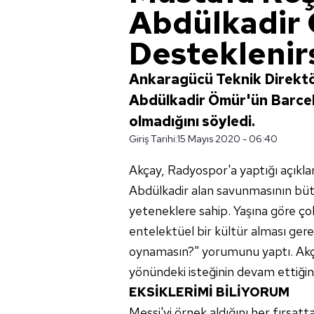
Abdülkadir
Desteklenir
Ankaragücü Teknik Direktö
Abdülkadir Ömür'ün Barcel
olmadığını söyledi.
Giriş Tarihi:
15 Mayıs 2020 - 06:40
Akçay, Radyospor'a yaptığı açıklam
Abdülkadir alan savunmasının büt
yeteneklere sahip. Yaşına göre ç
entelektüel bir kültür alması ger
oynamasın?" yorumunu yaptı. Ak
yönündeki isteğinin devam ettiğini 
EKSİKLERİMİ BİLİYORUM
Messi'yi
örnek aldığını
her fırsatt