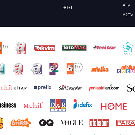
ATV
90+1
A2TV