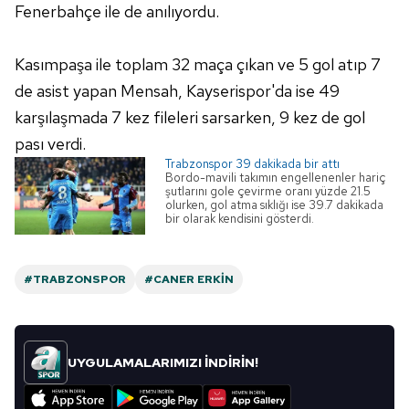
Fenerbahçe ile de anılıyordu.
toplumu hizmetlerinin sunulması amacıyla
kullanılmaktadır. Diğer çerezler, sitemizin daha işlevsel
Kasımpaşa ile toplam 32 maça çıkan ve 5 gol atıp 7
kılınması ve kişiselleştirilmesi ve sizlere yönelik
reklam/pazarlama faaliyetlerinin yapılması, amaçlarıyla
de asist yapan Mensah, Kayserispor'da ise 49
sınırlı olarak açık rızanız dahilinde kullanılacaktır.
karşılaşmada 7 kez fileleri sarsarken, 9 kez de gol
pası verdi.
Çerezlere ilişkin tercihlerinizi aşağıda yer alan panel
Trabzonspor 39 dakikada bir attı
vasıtasıyla belirleyebilirsiniz. Çerezlere ilişkin detaylı bilgi
Bordo-mavili takımın engellenenler hariç
şutlarını gole çevirme oranı yüzde 21.5
için Ayarlar butonuna tıklayabilir,
Çerez Bilgilendirme
olurken, gol atma sıklığı ise 39.7 dakikada
Metnimizi
ziyaret edebilirsiniz.
bir olarak kendisini gösterdi.
6698 sayılı Kişisel Verilerin Korunması Kanunu uyarınca
#TRABZONSPOR
#CANER ERKIN
hazırlanmış Aydınlatma Metnimizi okumak ve sitemizde
ilgili mevzuata uygun olarak kullanılan çerezlerle ilgili bilgi
almak için lütfen
tıklayınız
.
UYGULAMALARIMIZI İNDİRİN!