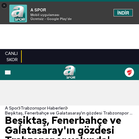
×
A SPOR
İNDİR
Mobil uygulaması
Ücretsiz - Google Play'de
CANLI
SKOR
A Spor
Trabzonspor Haberleri
Beşiktaş, Fenerbahçe ve Galatasaray'ın gözdesi Trabzonspor yolunda!
Beşiktaş, Fenerbahçe ve
Galatasaray'ın gözdesi