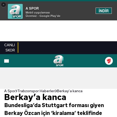
×
A SPOR
İNDİR
Mobil uygulaması
Ücretsiz - Google Play'de
CANLI
SKOR
A Spor
Trabzonspor Haberleri
Berkay’a kanca
Berkay’a kanca
Bundesliga’da Stuttgart forması giyen
Berkay Özcan için ‘kiralama’ teklifinde