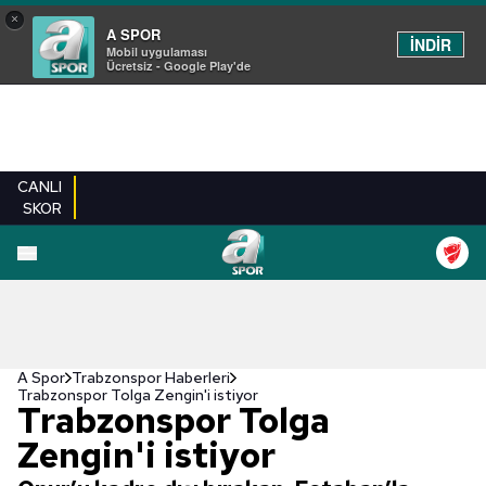
×
A SPOR
İNDİR
Mobil uygulaması
Ücretsiz - Google Play'de
CANLI
SKOR
A Spor
Trabzonspor Haberleri
Trabzonspor Tolga Zengin'i istiyor
Trabzonspor Tolga
Zengin'i istiyor