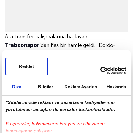
Ara transfer çalışmalarına başlayan
Trabzonspor
'dan flaş bir hamle geldi... Bordo-
Mavililer, eski kaptanı Tolga Zengin'e kanca attı.
Onur'u disiplinsiz hareketleri nedeniyle kadro bırakan
Reddet
Bordo-Mavililer, bir diğer kalecisi Esteban ile yolları
da sorunlu şekilde ayırmıştı.
Rıza
Bilgiler
Reklam Ayarları
Hakkında
Elde iki genç kaleci kaldı
"Sitelerimizde reklam ve pazarlama faaliyetlerinin
yürütülmesi amaçları ile çerezler kullanılmaktadır.
Elinde 22 yaşındaki Uğurcan Çakır ve 17 yaşındaki
Arda Akbulut kalan Trabzon, Tolga için düğmeye
Bu çerezler, kullanıcıların tarayıcı ve cihazlarını
bastı. Teknik direktör Ünal Karaman, 35 yaşındaki
tanımlayarak çalışırlar.