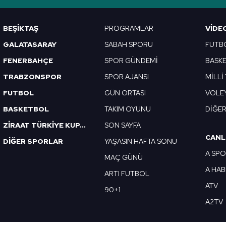
BEŞİKTAŞ
PROGRAMLAR
VIDE
GALATASARAY
SABAH SPORU
FUTB
FENERBAHÇE
SPOR GÜNDEMİ
BASK
TRABZONSPOR
SPOR AJANSI
MİLLİ
FUTBOL
GÜN ORTASI
VOLE
BASKETBOL
TAKIM OYUNU
DİĞE
ZİRAAT TÜRKİYE KUPASI
SON SAYFA
CANL
DİĞER SPORLAR
YAŞASIN HAFTA SONU
A SP
MAÇ GÜNÜ
A HA
ARTI FUTBOL
ATV
90+1
A2TV