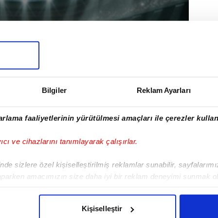
Bilgiler
Reklam Ayarları
rlama faaliyetlerinin yürütülmesi amaçları ile çerezler kullan
yıcı ve cihazlarını tanımlayarak çalışırlar.
GOL | Erbaaspor 0-1 Muş
de sizlere özel kişiselleştirilmiş reklamlar sunabilir, sayfalarım
1984 Muşspor
aparken amacımızın size daha iyi bir reklam deneyimi sunmak ol
imizden gelen çabayı gösterdiğimizi ve bu noktada, reklamların ma
olduğunu sizlere hatırlatmak isteriz.
Kişiselleştir