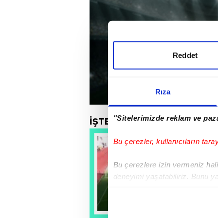
Reddet
Rıza
"Sitelerimizde reklam ve paza
İŞTE MAÇIN GOLÜ:
Bu çerezler, kullanıcıların tara
Bu çerezlere izin vermeniz halin
deneyimi yaşatabiliriz. Bunu y
içerikleri sunabilmek adına el
noktasında tek gelir kalemimiz 