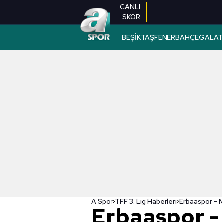
CANLI
SKOR
BEŞİKTAŞ
FENERBAHÇE
GALAT
A Spor
TFF 3. Lig Haberleri
Erbaaspor -