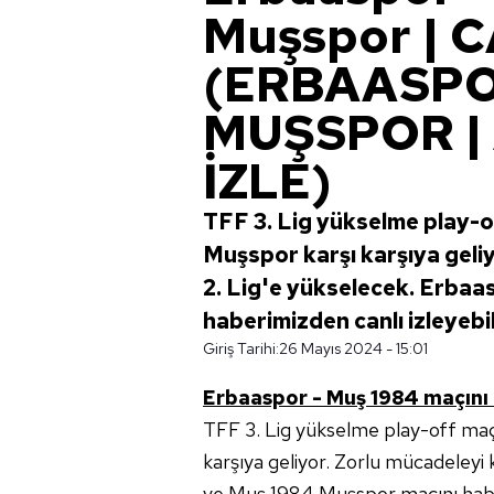
Muşspor | 
(ERBAASPO
MUŞSPOR |
İZLE)
TFF 3. Lig yükselme play-
Muşspor karşı karşıya geli
2. Lig'e yükselecek. Erba
haberimizden canlı izleyebili
Giriş Tarihi:
26 Mayıs 2024 - 15:01
Erbaaspor - Muş 1984 maçını ca
TFF 3. Lig yükselme play-off ma
karşıya geliyor. Zorlu mücadeleyi
ve Muş 1984 Muşspor maçını haberi