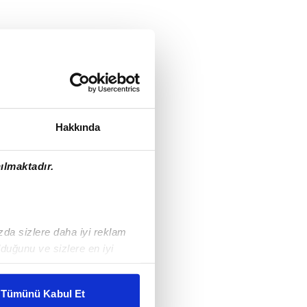
Hakkında
ılmaktadır.
ızda sizlere daha iyi reklam
duğunu ve sizlere en iyi
liyetlerimizi karşılamak
Tümünü Kabul Et