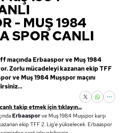
CANLI
R - MUŞ 1984
 A SPOR CANLI
off maçında Erbaaspor ve Muş 1984
yor. Zorlu mücadeleyi kazanan ekip TFF
aspor ve Muş 1984 Muşspor maçını
rsiniz...
nlı takip etmek için tıklayın...
çında
Erbaaspor
ve Muş 1984 Muşspor karşı
 kazanan ekip TFF 2. Lig'e yükselecek. Erbaaspor
mizden canlı izleyebilirsiniz...