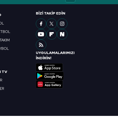
BIZI TAKIP EDIN
O
OL
ETBOL
 TAKIM
YBOL
UYGULAMALARIMIZI
R
İNDİRİN!
I TV
OR
BER