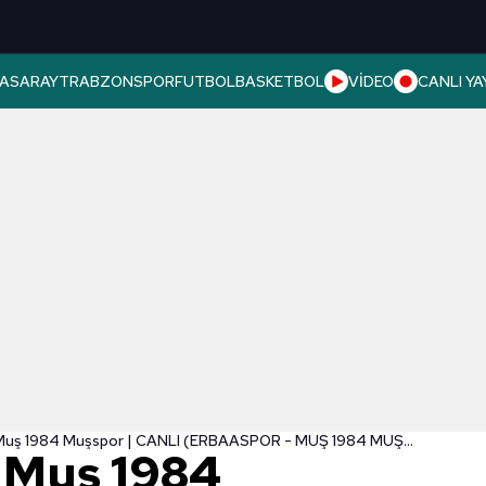
ASARAY
TRABZONSPOR
FUTBOL
BASKETBOL
VİDEO
CANLI YA
Erbaaspor - Muş 1984 Muşspor | CANLI (ERBAASPOR - MUŞ 1984 MUŞSPOR | A SPOR CANLI İZLE)
 Muş 1984