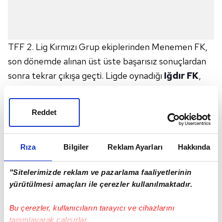
TFF 2. Lig Kırmızı Grup ekiplerinden Menemen FK,
son dönemde alınan üst üste başarısız sonuçlardan
sonra tekrar çıkışa geçti. Ligde oynadığı
Iğdır FK
,
Somaspor
ve
Denizlispor
müsabakalarını
kazanarak 3 maçlık galibiyet serisine imza atan
Reddet
Yılmaz Vural
yönetimindeki sarı-lacivertliler, 51
puanla 5. sıraya yükseldi. Play-off hattının en iddialı
takımlarından birisi konumuna gelen
İzmir ekibi
,
Rıza
Bilgiler
Reklam Ayarları
Hakkında
yerini sağlamlaştırmak için hata yapmak istemiyor. 71
"Sitelerimizde reklam ve pazarlama faaliyetlerinin
yaşındaki çalıştırıcının da takımla sık sık toplantı
yürütülmesi amaçları ile çerezler kullanılmaktadır.
yaptığı ve play-off hattının dışındaki en yakın
rakipleriyle arasındaki puan farkının sadece 2
Bu çerezler, kullanıcıların tarayıcı ve cihazlarını
olduğunu oyuncularına hatırlattığı öğrenildi.
tanımlayarak çalışırlar.