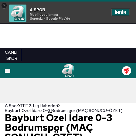
×
A SPOR
İNDİR
Mobil uygulaması
Ücretsiz - Google Play'de
CANLI
SKOR
A Spor
TFF 2. Lig Haberleri
Bayburt Özel İdare 0-3 Bodrumspor (MAÇ SONUCU-ÖZET)
Bayburt Özel İdare 0-3
Bodrumspor (MAÇ