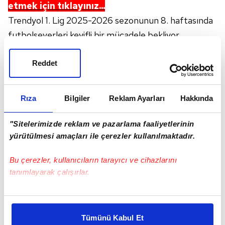
etmek için tıklayınız...
Trendyol 1. Lig 2025-2026 sezonunun 8. haftasında
futbolseverleri keyifli bir mücadele bekliyor.
İstanbulspor
sahasında
Boluspor
'u ağırlayacak.
Sezona 3 puan alarak devam etmeyi amaçlayan iki
Reddet
takım da kritik karşılaşmada hata yapmak istemiyor.
Futbolseverler ise "İstanbulspor-Boluspor maçı
Rıza
Bilgiler
Reklam Ayarları
Hakkında
canlı izle" konusunu araştırmaya devam ediyor. Peki,
İstanbulspor-Boluspor maçı ne zaman, saat kaçta
"Sitelerimizde reklam ve pazarlama faaliyetlerinin
ve hangi kanalda?
yürütülmesi amaçları ile çerezler kullanılmaktadır.
İSTANBULSPOR-BOLUSPOR
MAÇI NE ZAMAN,
Bu çerezler, kullanıcıların tarayıcı ve cihazlarını
SAAT KAÇTA?
tanımlayarak çalışırlar.
Trendyol 1. Lig 2025-2026 sezonu 8. haftasında
oynanacak İstanbulspor-Boluspor maçı
28 Eylül
Bu çerezlere izin vermeniz halinde sizlere özel
Pazar
günü saat 16.00'da başlayacak.
kişiselleştirilmiş reklamlar sunabilir, sayfalarımızda sizlere
Tümünü Kabul Et
daha iyi reklam deneyimi yaşatabiliriz. Bunu yaparken
İSTANBULSPOR-BOLUSPOR
MAÇI HANGİ