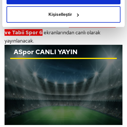
amacımızın size daha iyi bir reklam deneyimi sunmak
KANALDA?
olduğunu ve sizlere en iyi içerikleri sunabilmek adına
Kişiselleştir
Esenyurt Necmi Kadıoğlu Stadyumu'nda oynanacak
elimizden gelen çabayı gösterdiğimizi ve bu noktada,
İstanbulspor-Boluspor maçı
beIN Sports MAX 1
reklamların maliyetlerimizi karşılamak noktasında tek gelir
kalemimiz olduğunu sizlere hatırlatmak isteriz.
ve Tabii Spor 6
ekranlarından canlı olarak
yayınlanacak.
Her halükârda, kullanıcılar, bu çerezlere izin vermedikleri
ASpor
CANLI YAYIN
takdirde, kullanıcılara hedefli reklamlar
gösterilmeyecektir."
Sizlere daha iyi bir hizmet sunabilmek için İnternet
Sitemizde kendimize ve üçüncü kişilere ait çerezler
kullanılmaktadır. Bu çerezler vasıtasıyla çeşitli kişisel
verileriniz işlenmekte olup gerekli olan çerezler bilgi
toplumu hizmetlerinin sunulması amacıyla
kullanılmaktadır. Diğer çerezler, sitemizin daha işlevsel
kılınması ve kişiselleştirilmesi ve sizlere yönelik
reklam/pazarlama faaliyetlerinin yapılması, amaçlarıyla
sınırlı olarak açık rızanız dahilinde kullanılacaktır.