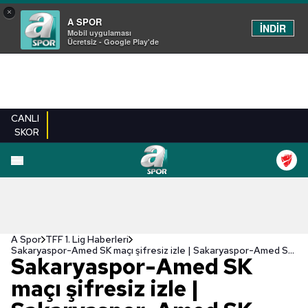
×
A SPOR
İNDİR
Mobil uygulaması
Ücretsiz - Google Play'de
CANLI
SKOR
A Spor
TFF 1. Lig Haberleri
Sakaryaspor-Amed SK maçı şifresiz izle | Sakaryaspor-Amed SK maçı ne zaman, saat kaçta ve hangi kanalda yayınlanacak?
Sakaryaspor-Amed SK
maçı şifresiz izle |