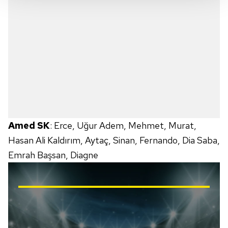
takdirde, kullanıcılara hedefli reklamlar
gösterilmeyecektir."
Sizlere daha iyi bir hizmet sunabilmek için İnternet
Sitemizde kendimize ve üçüncü kişilere ait çerezler
kullanılmaktadır. Bu çerezler vasıtasıyla çeşitli kişisel
verileriniz işlenmekte olup gerekli olan çerezler bilgi
toplumu hizmetlerinin sunulması amacıyla
kullanılmaktadır. Diğer çerezler, sitemizin daha işlevsel
kılınması ve kişiselleştirilmesi ve sizlere yönelik
Amed SK
: Erce, Uğur Adem, Mehmet, Murat,
reklam/pazarlama faaliyetlerinin yapılması, amaçlarıyla
Hasan Ali Kaldırım, Aytaç, Sinan, Fernando, Dia Saba,
sınırlı olarak açık rızanız dahilinde kullanılacaktır.
Emrah Başsan, Diagne
Çerezlere ilişkin tercihlerinizi aşağıda yer alan panel
vasıtasıyla belirleyebilirsiniz. Çerezlere ilişkin detaylı bilgi
için Ayarlar butonuna tıklayabilir,
Çerez Bilgilendirme
Metnimizi
ziyaret edebilirsiniz.