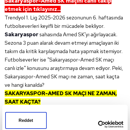
Sakaryaspor-Amed SK
maçını canlı takip
etmek için tıklayınız...
Trendyol 1. Lig 2025-2026 sezonunun 6. haftasında
futbolseverleri keyifli bir mücadele bekliyor.
Sakaryaspor
sahasında Amed SK'yı ağırlayacak.
Sezona 3 puan alarak devam etmeyi amaçlayan iki
takım da kritik karşılaşmada hata yapmak istemiyor.
Futbolseverler ise "Sakaryaspor-Amed SK maçı
canlı izle" konusunu araştırmaya devam ediyor. Peki,
Sakaryaspor-Amed SK maçı ne zaman, saat kaçta
ve hangi kanalda?
SAKARYASPOR-AMED SK
MAÇI NE ZAMAN,
SAAT KAÇTA?
Trendyol 1. Lig 2025-2026 sezonu 6. haftasında
oynanacak Sakaryaspor-Amed SK maçı
21 Eylül
Reddet
Pazar
günü saat 19.00'da başlayacak.