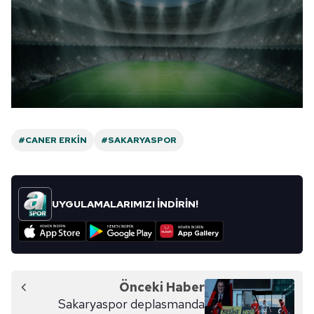
6698 sayılı Kişisel Verilerin Korunması Kanunu uyarınca
hazırlanmış Aydınlatma Metnimizi okumak ve sitemizde
ilgili mevzuata uygun olarak kullanılan çerezlerle ilgili bilgi
almak için lütfen
tıklayınız
.
#CANER ERKIN
#SAKARYASPOR
UYGULAMALARIMIZI İNDİRİN!
Önceki Haber
Sakaryaspor deplasmanda