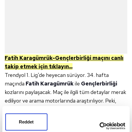
Fatih Karagümrük-Gençlerbirliği
maçını canlı
takip etmek için tıklayın...
Trendyol 1. Lig'de heyecan sürüyor. 34. hafta
maçında
Fatih Karagümrük
ile
Gençlerbirliği
kozlarını paylaşacak. Maç ile ilgili tüm detaylar merak
ediliyor ve arama motorlarında araştırılıyor. Peki,
Fatih Karagümrük-Gençlerbirliği maçı ne zaman,
saat kaçta ve hangi kanalda canlı yayınlanacak?
Reddet
FATİH KARAGÜMRÜK-GENÇLERBİRLİĞİ
MAÇI