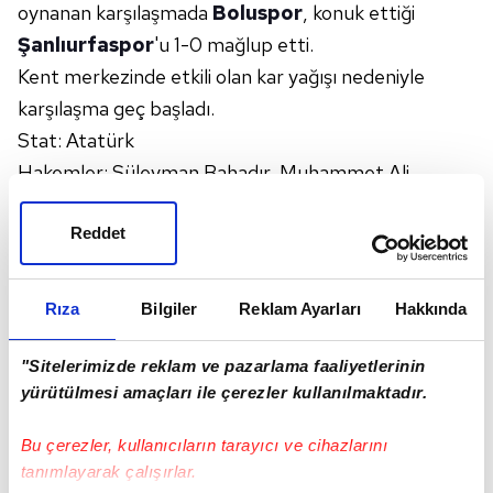
oynanan karşılaşmada
Boluspor
, konuk ettiği
Şanlıurfaspor
'u 1-0 mağlup etti.
Kent merkezinde etkili olan kar yağışı nedeniyle
karşılaşma geç başladı.
Stat: Atatürk
Hakemler: Süleyman Bahadır, Muhammet Ali
Doğan, Hasan Erdoğan
Reddet
Boluspor: Çağlar Şahin Akbaba, Oğuz Kağan
Güçtekin (Dk. 90+1 Işık Kaan Arslan), Berk Yıldız,
Jefferson (Dk. 77 Estrella), Mukairu (Dk. 65 Eren
Rıza
Bilgiler
Reklam Ayarları
Hakkında
Aydın), Oulare, Onur Ulaş, Avramovski, Enes Alıç,
Fethi Özer, Hüsamettin Yener
"Sitelerimizde reklam ve pazarlama faaliyetlerinin
yürütülmesi amaçları ile çerezler kullanılmaktadır.
Şanlurfaspor: Abdulkadir Sünger, Burak Can
Çamoğlu, Mboula, Fatih Eren (Dk. 46 Ahmet
Bu çerezler, kullanıcıların tarayıcı ve cihazlarını
Gökbayrak), Malle (Dk. 77 Ofosu), Kayode, Hasan
tanımlayarak çalışırlar.
Hüseyin Acar (Dk. 77 Furkan Şamil Çetin), Mehmet