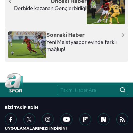
Önceki Haber
kullanılmaktadır. Diğer çerezler, sitemizin daha işlevsel
Derbide kazanan Gençlerbirliği!
kılınması ve kişiselleştirilmesi ve sizlere yönelik
reklam/pazarlama faaliyetlerinin yapılması, amaçlarıyla
sınırlı olarak açık rızanız dahilinde kullanılacaktır.
Sonraki Haber
Çerezlere ilişkin tercihlerinizi aşağıda yer alan panel
Yeni Malatyaspor evinde farklı
vasıtasıyla belirleyebilirsiniz. Çerezlere ilişkin detaylı bilgi
mağlup!
için Ayarlar butonuna tıklayabilir,
Çerez Bilgilendirme
Metnimizi
ziyaret edebilirsiniz.
6698 sayılı Kişisel Verilerin Korunması Kanunu uyarınca
hazırlanmış Aydınlatma Metnimizi okumak ve sitemizde
ilgili mevzuata uygun olarak kullanılan çerezlerle ilgili bilgi
almak için lütfen
tıklayınız
.
BIZI TAKIP EDIN
UYGULAMALARIMIZI İNDİRİN!