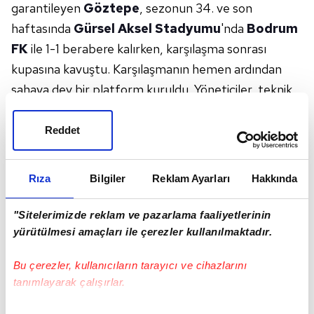
garantileyen
Göztepe
, sezonun 34. ve son
haftasında
Gürsel Aksel Stadyumu
'nda
Bodrum
FK
ile 1-1 berabere kalırken, karşılaşma sonrası
kupasına kavuştu. Karşılaşmanın hemen ardından
sahaya dev bir platform kuruldu. Yöneticiler, teknik
ekip, personel ve oyuncular teker teker anons
edilerek müzik ve ışık gösterileriyle platforma davet
Reddet
edildi. Sahneye çıkan futbolcular ve teknik ekip dans
edip oynayarak büyük bir coşku yaşadı.
Türkiye
Rıza
Bilgiler
Reklam Ayarları
Hakkında
Futbol Federasyonu
Başkanı Mehmet Büyükekşi
ve Göztepe Başkanı
Rasmus Ankersen
de
"Sitelerimizde reklam ve pazarlama faaliyetlerinin
platforma beraber çıktı. Başkan Büyükekşi takım
yürütülmesi amaçları ile çerezler kullanılmaktadır.
kaptanları Atınç, İsmail ve Yalçın'a kupayı takdim etti.
Bu çerezler, kullanıcıların tarayıcı ve cihazlarını
Kupanın havaya kaldırılmasının ardından futbolcular
tanımlayarak çalışırlar.
tribünleri dolaşıp Süper Lig coşkusunu doyasıya
yaşadı.