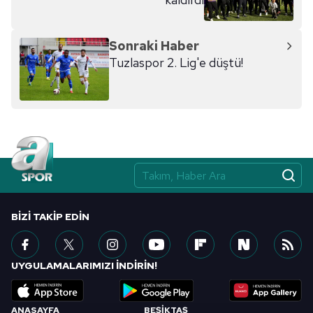
kılınması ve kişiselleştirilmesi ve sizlere yönelik
reklam/pazarlama faaliyetlerinin yapılması, amaçlarıyla
sınırlı olarak açık rızanız dahilinde kullanılacaktır.
Sonraki Haber
Tuzlaspor 2. Lig'e düştü!
Çerezlere ilişkin tercihlerinizi aşağıda yer alan panel
vasıtasıyla belirleyebilirsiniz. Çerezlere ilişkin detaylı bilgi
için Ayarlar butonuna tıklayabilir,
Çerez Bilgilendirme
Metnimizi
ziyaret edebilirsiniz.
6698 sayılı Kişisel Verilerin Korunması Kanunu uyarınca
hazırlanmış Aydınlatma Metnimizi okumak ve sitemizde
ilgili mevzuata uygun olarak kullanılan çerezlerle ilgili bilgi
almak için lütfen
tıklayınız
.
BIZI TAKIP EDIN
UYGULAMALARIMIZI İNDİRİN!
ANASAYFA
BEŞİKTAŞ