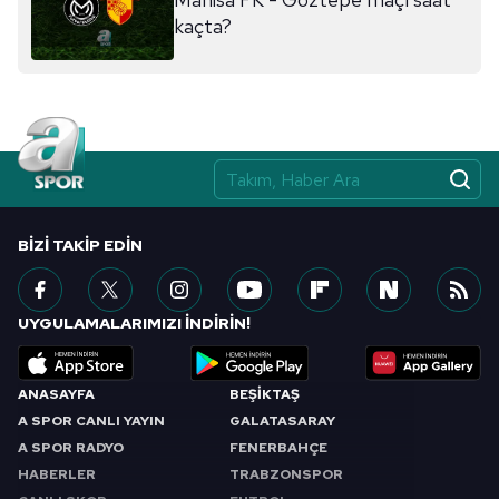
sınırlı olarak açık rızanız dahilinde kullanılacaktır.
kaçta?
Çerezlere ilişkin tercihlerinizi aşağıda yer alan panel
vasıtasıyla belirleyebilirsiniz. Çerezlere ilişkin detaylı bilgi
için Ayarlar butonuna tıklayabilir,
Çerez Bilgilendirme
Metnimizi
ziyaret edebilirsiniz.
6698 sayılı Kişisel Verilerin Korunması Kanunu uyarınca
hazırlanmış Aydınlatma Metnimizi okumak ve sitemizde
BIZI TAKIP EDIN
ilgili mevzuata uygun olarak kullanılan çerezlerle ilgili bilgi
almak için lütfen
tıklayınız
.
UYGULAMALARIMIZI İNDİRİN!
ANASAYFA
BEŞİKTAŞ
A SPOR CANLI YAYIN
GALATASARAY
A SPOR RADYO
FENERBAHÇE
HABERLER
TRABZONSPOR