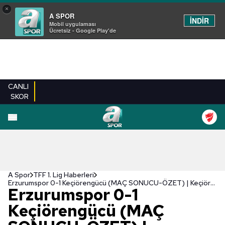
×
A SPOR
İNDİR
Mobil uygulaması
Ücretsiz - Google Play'de
CANLI
SKOR
A Spor
TFF 1. Lig Haberleri
Erzurumspor 0-1 Keçiörengücü (MAÇ SONUCU-ÖZET) | Keçiörengücü tek attı 3 aldı!
Erzurumspor 0-1
Keçiörengücü (MAÇ