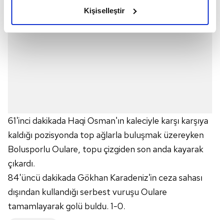
olduğunu ve sizlere en iyi içerikleri sunabilmek adına
Kişiselleştir
elimizden gelen çabayı gösterdiğimizi ve bu noktada,
reklamların maliyetlerimizi karşılamak noktasında tek gelir
kalemimiz olduğunu sizlere hatırlatmak isteriz.
Her halükârda, kullanıcılar, bu çerezlere izin vermedikleri
takdirde, kullanıcılara hedefli reklamlar
gösterilmeyecektir."
Sizlere daha iyi bir hizmet sunabilmek için İnternet
61'inci dakikada Haqi Osman'ın kaleciyle karşı karşıya
Sitemizde kendimize ve üçüncü kişilere ait çerezler
kaldığı pozisyonda top ağlarla buluşmak üzereyken
kullanılmaktadır. Bu çerezler vasıtasıyla çeşitli kişisel
verileriniz işlenmekte olup gerekli olan çerezler bilgi
Bolusporlu Oulare, topu çizgiden son anda kayarak
toplumu hizmetlerinin sunulması amacıyla
çıkardı.
kullanılmaktadır. Diğer çerezler, sitemizin daha işlevsel
84'üncü dakikada Gökhan Karadeniz'in ceza sahası
kılınması ve kişiselleştirilmesi ve sizlere yönelik
dışından kullandığı serbest vuruşu Oulare
reklam/pazarlama faaliyetlerinin yapılması, amaçlarıyla
tamamlayarak golü buldu. 1-0.
sınırlı olarak açık rızanız dahilinde kullanılacaktır.