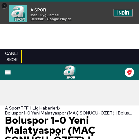
×
A SPOR
İNDİR
Mobil uygulaması
Ücretsiz - Google Play'de
CANLI
SKOR
A Spor
TFF 1. Lig Haberleri
Boluspor 1-0 Yeni Malatyaspor (MAÇ SONUCU-ÖZET) | Boluspor tek attı 3 aldı!
Boluspor 1-0 Yeni
Malatyaspor (MAÇ