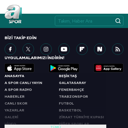
BIZI TAKIP EDIN
UYGULAMALARIMIZI İNDİRİN!
ANASAYFA
BEŞİKTAŞ
A SPOR CANLI YAYIN
GALATASARAY
A SPOR RADYO
FENERBAHÇE
HABERLER
TRABZONSPOR
CANLI SKOR
FUTBOL
YAZARLAR
BASKETBOL
GALERİ
ZİRAAT TÜRKİYE KUPASI
VİDEO
DİĞER SPORLAR
TÜMÜ