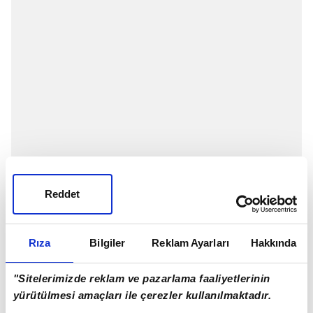
Reddet
Rıza
Bilgiler
Reklam Ayarları
Hakkında
Spor Toto 1. Lig ekiplerinden Altay, Portekizli golcüsü
Marco Paixao ile sözleşme yeniledi.
"Sitelerimizde reklam ve pazarlama faaliyetlerinin
Altay Kulübünden yapılan açıklamada, 37 yaşındaki
yürütülmesi amaçları ile çerezler kullanılmaktadır.
Paixao'nun, takıma dönme teklifini kabul ettiği ve