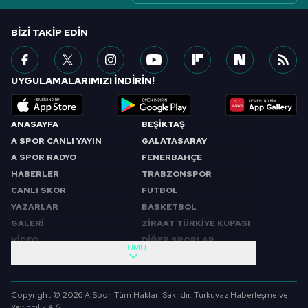
BIZI TAKIP EDIN
UYGULAMALARIMIZI İNDİRİN!
ANASAYFA
BEŞİKTAŞ
A SPOR CANLI YAYIN
GALATASARAY
A SPOR RADYO
FENERBAHÇE
HABERLER
TRABZONSPOR
CANLI SKOR
FUTBOL
YAZARLAR
BASKETBOL
GALERİ
ZİRAAT TÜRKİYE KUPASI
VİDEO
DİĞER SPORLAR
TÜMÜ
PROGRAMLAR
VIDEO
SABAH SPORU
FUTBOL
Copyright © 2026 A Spor. Tüm Hakları Saklıdır. Turkuvaz Haberleşme ve
SPOR GÜNDEMİ
BASKETBOL
Yayıncılık A.Ş.