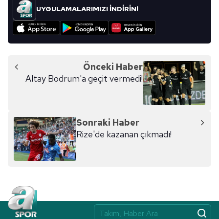
kullanılmaktadır. Bu çerezler vasıtasıyla çeşitli kişisel
UYGULAMALARIMIZI İNDİRİN!
verileriniz işlenmekte olup gerekli olan çerezler bilgi
toplumu hizmetlerinin sunulması amacıyla
kullanılmaktadır. Diğer çerezler, sitemizin daha işlevsel
kılınması ve kişiselleştirilmesi ve sizlere yönelik
reklam/pazarlama faaliyetlerinin yapılması, amaçlarıyla
Önceki Haber
sınırlı olarak açık rızanız dahilinde kullanılacaktır.
Altay Bodrum'a geçit vermedi!
Çerezlere ilişkin tercihlerinizi aşağıda yer alan panel
vasıtasıyla belirleyebilirsiniz. Çerezlere ilişkin detaylı bilgi
için Ayarlar butonuna tıklayabilir,
Çerez Bilgilendirme
Sonraki Haber
Metnimizi
ziyaret edebilirsiniz.
Rize'de kazanan çıkmadı!
6698 sayılı Kişisel Verilerin Korunması Kanunu uyarınca
hazırlanmış Aydınlatma Metnimizi okumak ve sitemizde
ilgili mevzuata uygun olarak kullanılan çerezlerle ilgili bilgi
almak için lütfen
tıklayınız
.