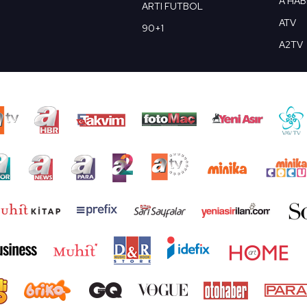
A HA
ARTI FUTBOL
ATV
90+1
A2TV