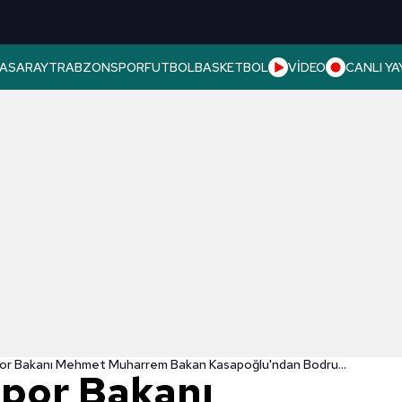
ASARAY
TRABZONSPOR
FUTBOL
BASKETBOL
VİDEO
CANLI YA
Gençlik ve Spor Bakanı Mehmet Muharrem Bakan Kasapoğlu'ndan Bodrumspor'a tebrik!
Spor Bakanı