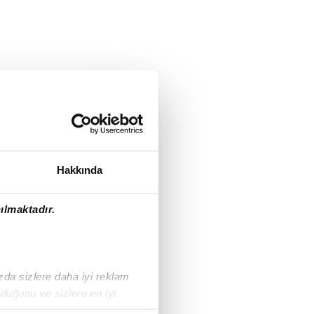
Hakkında
ılmaktadır.
ızda sizlere daha iyi reklam
duğunu ve sizlere en iyi
liyetlerimizi karşılamak