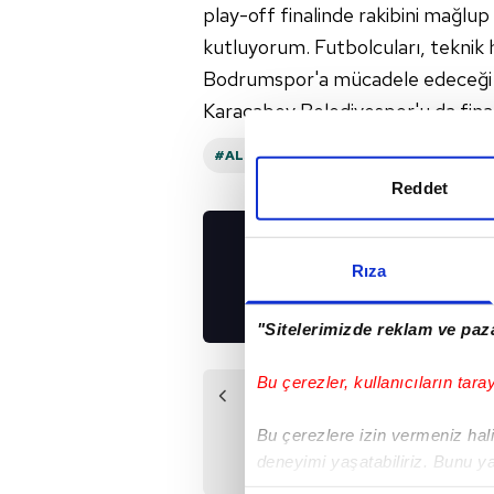
play-off finalinde rakibini mağlu
kutluyorum. Futbolcuları, teknik 
Bodrumspor'a mücadele edeceği Sp
Karacabey Belediyespor'u da fina
#ALSANCAK MUSTAFA DENIZLI STADI
Reddet
UYGULAMALARIMIZ
Rıza
İNDİRİN!
"Sitelerimizde reklam ve paza
Bu çerezler, kullanıcıların tara
Önceki Haber
Yücel Uyar: Küme
Bu çerezlere izin vermeniz halin
düşme söylemleri
deneyimi yaşatabiliriz. Bunu y
vardı ancak...
içerikleri sunabilmek adına el