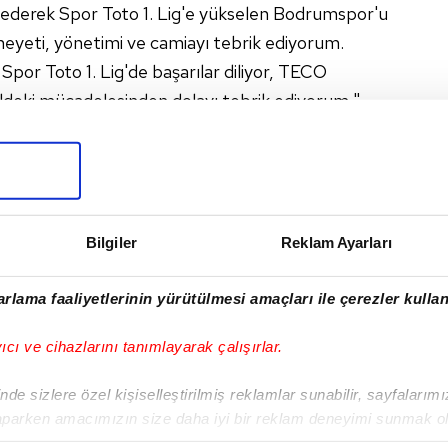
p ederek Spor Toto 1. Lig'e yükselen Bodrumspor'u
heyeti, yönetimi ve camiayı tebrik ediyorum.
or Toto 1. Lig'de başarılar diliyor, TECO
ldeki mücadelesinden dolayı tebrik ediyorum."
#BODRUM FK
I
Bilgiler
Reklam Ayarları
rlama faaliyetlerinin yürütülmesi amaçları ile çerezler kullan
yıcı ve cihazlarını tanımlayarak çalışırlar.
Sonraki Haber
Tuzlaspor gol oldu
de sizlere özel kişiselleştirilmiş reklamlar sunabilir, sayfalarım
yağdı!
aparken amacımızın size daha iyi bir reklam deneyimi sunmak ol
imizden gelen çabayı gösterdiğimizi ve bu noktada, reklamların ma