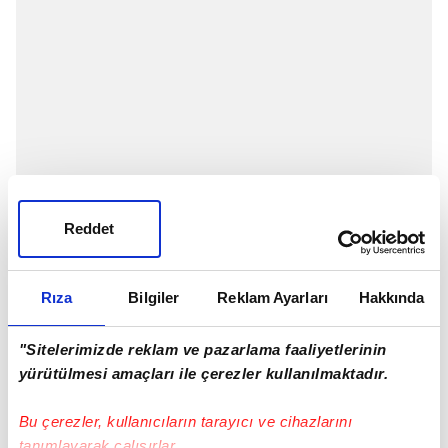
TFF 1. Lig ekiplerinden Bursaspor'un yeni teknik
Reddet
direktörü belli oldu. Yeşil beyazlı kulüpte Fatih
Tekke'den boşalan teknik direktörlük koltuğuna
Özcan Bizati getirildi.
Rıza
Bilgiler
Reklam Ayarları
Hakkında
"Sitelerimizde reklam ve pazarlama faaliyetlerinin
yürütülmesi amaçları ile çerezler kullanılmaktadır.
Bu çerezler, kullanıcıların tarayıcı ve cihazlarını
tanımlayarak çalışırlar.