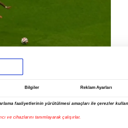
an alınmıştır.
DE
#YUNUS AKGÜN
#BARIŞ ALPER YILMAZ
RAY
#FENERBAHÇE
Bilgiler
Reklam Ayarları
rlama faaliyetlerinin yürütülmesi amaçları ile çerezler kullan
I
yıcı ve cihazlarını tanımlayarak çalışırlar.