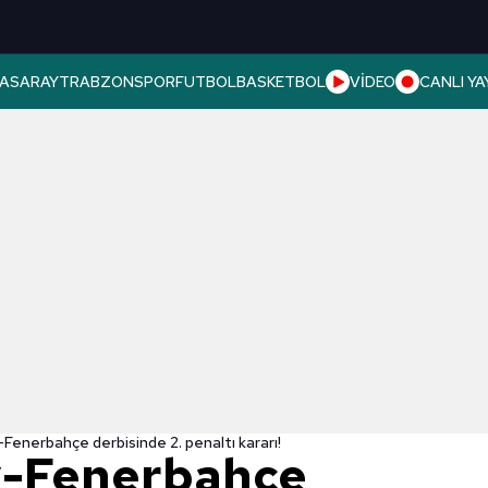
ASARAY
TRABZONSPOR
FUTBOL
BASKETBOL
VİDEO
CANLI YA
Fenerbahçe derbisinde 2. penaltı kararı!
y-Fenerbahçe