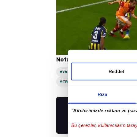
Not: Görüntüler beIN Sports't
Reddet
#YASIN KOL
#JAYDEN OOSTERWOL
#TRENDYOL SÜPER LIG
#GALATASA
Rıza
"Sitelerimizde reklam ve paza
UYGULAMALARIMIZ
İNDİRİN!
Bu çerezler, kullanıcıların tara