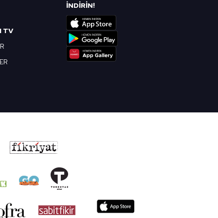
R
İNDİRİN!
I TV
OR
BER