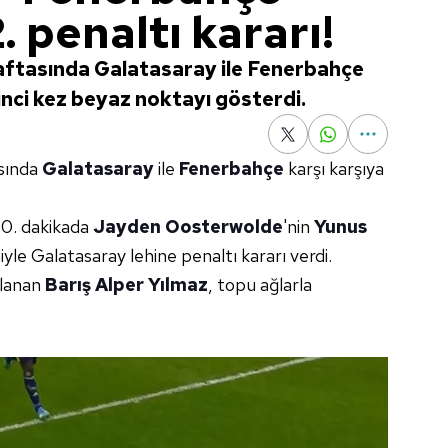
. penaltı kararı!
haftasında Galatasaray ile Fenerbahçe
inci kez beyaz noktayı gösterdi.
asında
Galatasaray
ile
Fenerbahçe
karşı karşıya
60. dakikada
Jayden Oosterwolde
'nin
Yunus
yle Galatasaray lehine penaltı kararı verdi.
llanan
Barış Alper Yılmaz
, topu ağlarla