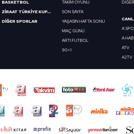
BASKETBOL
TAKIM OYUNU
DİĞE
ZİRAAT TÜRKİYE KUPASI
SON SAYFA
CANL
DİĞER SPORLAR
YAŞASIN HAFTA SONU
A SP
MAÇ GÜNÜ
A HA
ARTI FUTBOL
ATV
90+1
A2TV