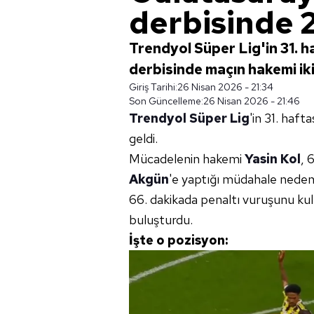
derbisinde 2
Trendyol Süper Lig'in 31. 
derbisinde maçın hakemi ik
Giriş Tarihi:
26 Nisan 2026 - 21:34
Son Güncelleme:
26 Nisan 2026 - 21:46
Trendyol Süper Lig
'in 31. haft
geldi.
Mücadelenin hakemi
Yasin Kol
, 
Akgün
'e yaptığı müdahale nedeni
66. dakikada penaltı vuruşunu ku
buluşturdu.
İşte o pozisyon: